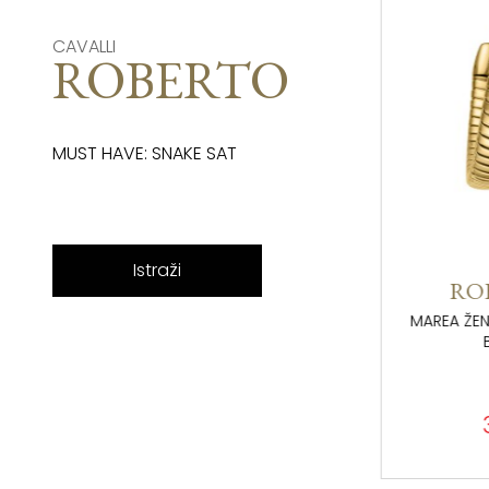
CAVALLI
ROBERTO
MUST HAVE: SNAKE SAT
Istraži
ROBERTO CAVALLI
RO
MAREA ŽENSKI SAT RC5L151M0045 ZMIJA
BOJA ŽUTOG ZLATA
MAREA 
RC5L151M0045
30.130,00 rsd