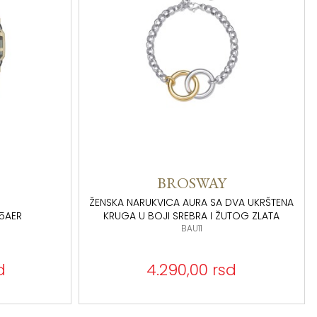
GUESS
VA UKRŠTENA
TOG ZLATA
NARUKVICA MY SECRET SA ROZE KATANCEM
JUBB05413JWYGRSS
d
6.090,00 rsd