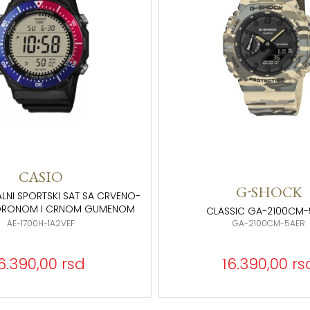
BROSWAY
G-SHOCK
ŽENSKA NARUKVICA AURA SA D
SSIC GA-2100CM-5AER
KRUGA U BOJI SREBRA I ŽU
GA-2100CM-5AER
BAU11
16.390,00 rsd
4.290,00 rs