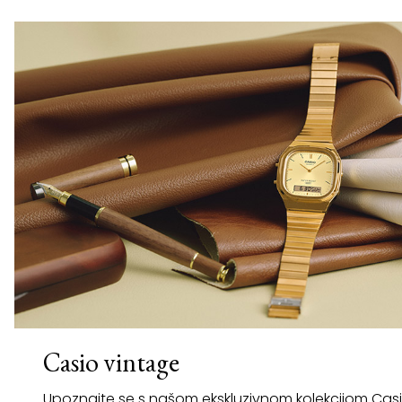
Casio vintage
Upoznajte se s našom ekskluzivnom kolekcijom Cas