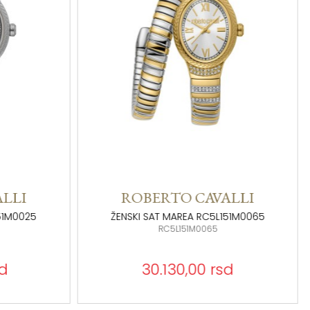
LLI
ROBERTO CAVALLI
51M0065
MAREA ŽENSKI SAT RC5L151M0015
RC5L151M0015
d
25.090,00 rsd