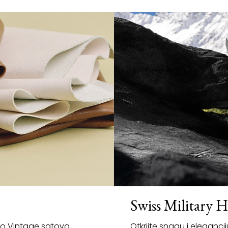
Swiss Military 
io Vintage satova.
Otkrijte snagu i eleganc