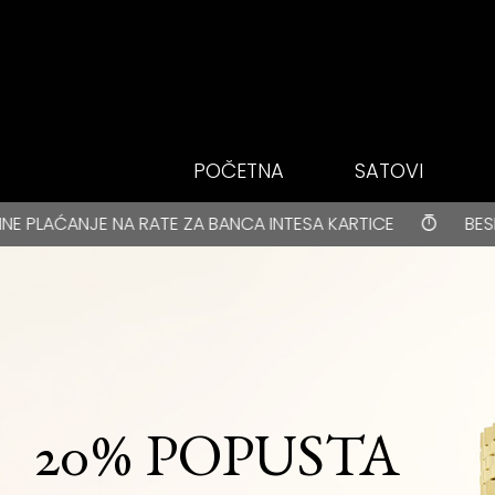
Idi do glavnog
sadržaja
POČETNA
SATOVI
BESPLATNA DOSTAVA za kupovine veće od 3000 rsd • ONLIN
TICE
BESPLATNA DOSTAVA za kupovine veće od 3000
20% POPUSTA