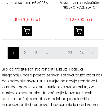
ŽENSKI SAT DK1L156M0065
ŽENSKI SAT DK1L156M0105
SREBRO ROZE ZLATO
19.070,00 rsd
20.270,00 rsd
1
2
3
4
...
23
24
Bilo da tražite sofisticiranost i luksuz ili casual
eleganciju, naša paleta ženskih satova pruža izbor koji
će zadovoljiti svaki ukus. Otkrijte najnovije trendove i
klasične modele koji su savršeni za svaku priliku, od
poslovnih sastanaka do večernjih izlazaka. Ženski
satovi
u našoj ponudi su modeli najpopularnijih i
najpouzdanijih brendova i bez sumnje je pred vama