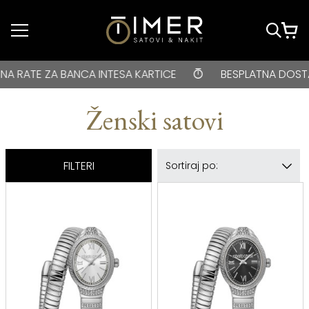
Idi do glavnog
sadržaja
BESPLATNA DOSTAVA za kupovine veće od 3000 rsd • ONLIN
TESA KARTICE
BESPLATNA DOSTAVA za kupovine veće
Ženski satovi
FILTERI
Sortiraj po: