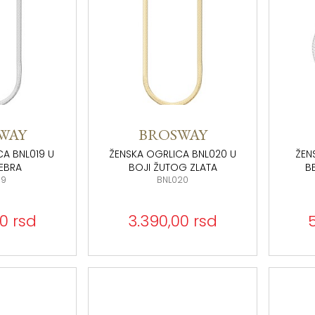
WAY
BROSWAY
CA BNL019 U
ŽENSKA OGRLICA BNL020 U
ŽEN
EBRA
BOJI ŽUTOG ZLATA
B
19
BNL020
0 rsd
3.390,00 rsd