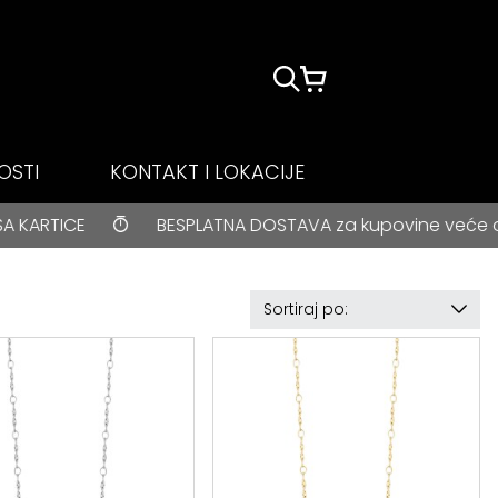
OSTI
KONTAKT I LOKACIJE
PLATNA DOSTAVA za kupovine veće od 3000 rsd • ONLINE P
Sortiraj po: