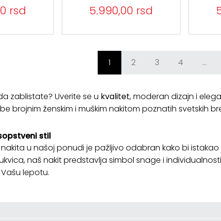
0 rsd
5.990,00 rsd
1
2
3
4
...
da zablistate? Uverite se u
kvalitet
, moderan dizajn i elega
be brojnim ženskim i muškim nakitom poznatih svetskih b
opstveni stil
akita u našoj ponudi je pažljivo odabran kako bi istakao j
rukvica, naš nakit predstavlja simbol snage i individualno
i Vašu lepotu.