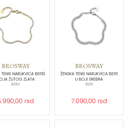
BROSWAY
BROSWAY
 TENIS NARUKVICA BEI110
ŽENSKA TENIS NARUKVICA BEI111
OJA ŽUTOG ZLATA
U BOJI SREBRA
BEI110
BEI111
5.990,00 rsd
7.090,00 rsd