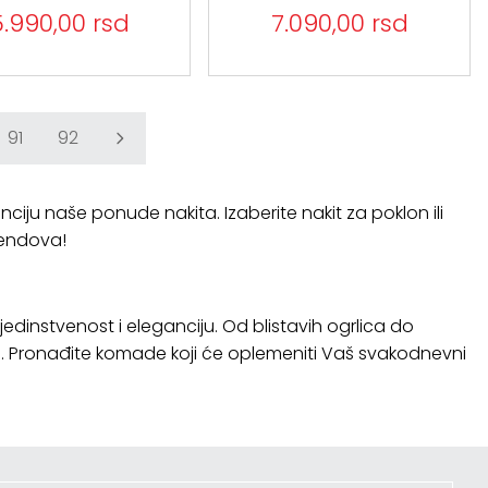
5.990,00 rsd
7.090,00 rsd
91
92
nciju naše ponude nakita. Izaberite nakit za poklon ili
rendova!
edinstvenost i eleganciju. Od blistavih ogrlica do
sti. Pronađite komade koji će oplemeniti Vaš svakodnevni