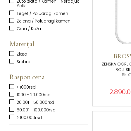
Žuto zlato / Kamen - Nerđajući
čelik
Teget / Poludragi kamen
Zelena / Poludragi kamen
Crna / Koža
Materijal
Zlato
BROS
Srebro
ŽENSKA OGRLI
BOJI SR
BNL0
Raspon cena
< 1000rsd
2.890,0
1000 - 20.000rsd
20.001 - 50.000rsd
50.001 - 100.000rsd
> 100.000rsd