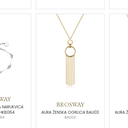
WAY
BROSWAY
A NARUKVICA
BHKB064
AURA ŽENSKA OGRLICA BAU03
AURA 
064
BAU03