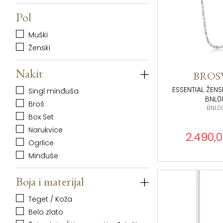
Pol
Muški
Ženski
+
Nakit
BROS
ESSENTIAL ŽEN
Singl minđuša
BNL0
Broš
BNL0
Box Set
Narukvice
2.490,0
Ogrlice
Minđuše
+
Boja i materijal
Teget / Koža
Belo zlato