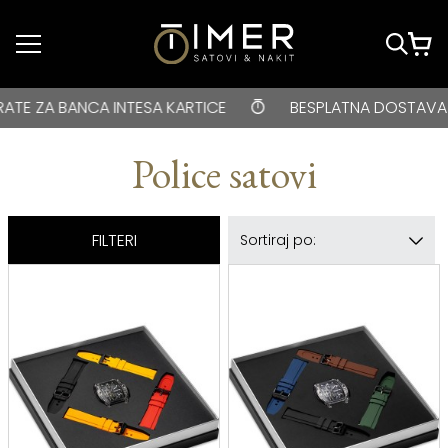
Idi do glavnog
sadržaja
BESPLATNA DOSTAVA za kupovine veće od 3000 rsd • ONLIN
INTESA KARTICE
BESPLATNA DOSTAVA za kupovine ve
Police satovi
FILTERI
Sortiraj po: