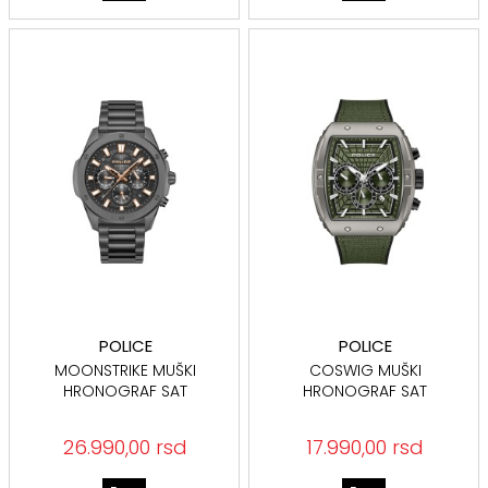
POLICE
POLICE
MOONSTRIKE MUŠKI
COSWIG MUŠKI
HRONOGRAF SAT
HRONOGRAF SAT
PEWGK0093103
PEWGQ0093401
MASLINASTO ZELENA
26.990,00 rsd
17.990,00 rsd
NARUKVICA