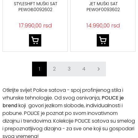
STYLESHIFT MUŠKI SAT
JET MUŠKI SAT
PEWGB0092602
PEWGF0093602
17.990,00 rsd
14.990,00 rsd
1
2
3
4
Otkrijte svijet Police satova - spoj profinjenog stila i
vrhunske tehnologije. Od svog osnivanja,
POLICE je
brend
koji govori jezikom slobode, individualnosti i
pobune. POLICE je poznat po svom inovativnom
dizajnu i trendovima. Kolekcije POLICE satova su smelog
i prepoznatljivog dizajna - za sve one koji su gospodari
svog vremena!