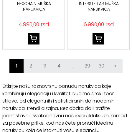
HEXCHAIN MUŠKA
INTERSTELLAR MUŠKA
NARUKVICA
NARUKVICA
PEAGB0083402
PEAGB0077903
4.990,00 rsd
6.990,00 rsd
1
2
3
4
...
29
30
Otkrijte našu raznovrsnu ponudu narukvica koje
kombinuju eleganciju i kvalitet. Nudimo širok izbor
stilova, od elegantnih i sofisticiranih do modernih
narukvica, trendi dizajna. Bez obzira da li tražite
jednostavnu svakodnevnu narukvicu ili luksuzni komad
za posebne prilike, kod nas ćete pronaći idealnu
narukvicu koja će istaknuti vašu eleganciju i