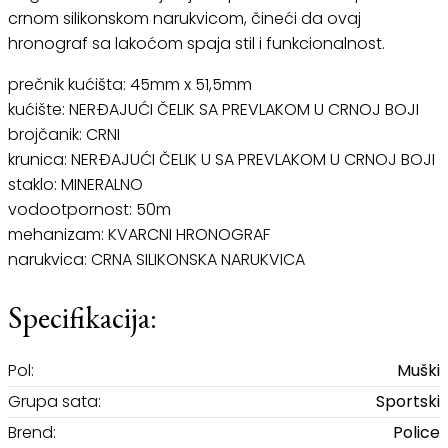
crnom silikonskom narukvicom, čineći da ovaj
hronograf sa lakoćom spaja stil i funkcionalnost.
prečnik kućišta: 45mm x 51,5mm
kućište: NERĐAJUĆI ČELIK SA PREVLAKOM U CRNOJ BOJI
brojčanik: CRNI
krunica: NERĐAJUĆI ČELIK U SA PREVLAKOM U CRNOJ BOJI
staklo: MINERALNO
vodootpornost: 50m
mehanizam: KVARCNI HRONOGRAF
narukvica: CRNA SILIKONSKA NARUKVICA
Specifikacija:
Pol:
Muški
Grupa sata:
Sportski
Brend:
Police