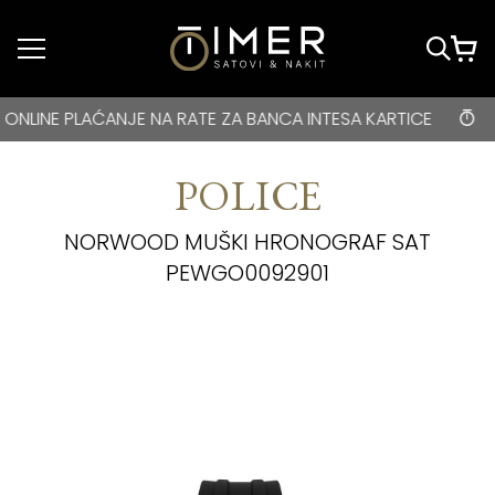
Idi do glavnog
sadržaja
BESPLATNA DOSTAVA za kupovine veće od 3000 rsd • ONLIN
E PLAĆANJE NA RATE ZA BANCA INTESA KARTICE
BESP
POLICE
NORWOOD MUŠKI HRONOGRAF SAT
PEWGO0092901