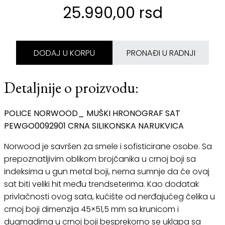
25.990,00 rsd
DODAJ U KORPU
PRONAĐI U RADNJI
Detaljnije o proizvodu:
POLICE NORWOOD_ MUŠKI HRONOGRAF SAT
PEWGO0092901 CRNA SILIKONSKA NARUKVICA
Norwood je savršen za smele i sofisticirane osobe. Sa
prepoznatljivim oblikom brojčanika u crnoj boji sa
indeksima u gun metal boji, nema sumnje da će ovaj
sat biti veliki hit među trendseterima. Kao dodatak
privlačnosti ovog sata, kućište od nerđajućeg čelika u
crnoj boji dimenzija 45×51,5 mm sa krunicom i
dugmadima u crnoj boji besprekorno se uklapa sa