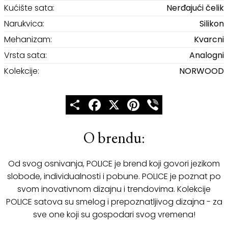
Kućište sata:
Nerđajući čelik
Narukvica:
Silikon
Mehanizam:
Kvarcni
Vrsta sata:
Analogni
Kolekcije:
NORWOOD
Share
Facebook
X
Pinterest
Viber
O brendu:
Od svog osnivanja, POLICE je brend koji govori jezikom
slobode, individualnosti i pobune. POLICE je poznat po
svom inovativnom dizajnu i trendovima. Kolekcije
POLICE satova su smelog i prepoznatljivog dizajna - za
sve one koji su gospodari svog vremena!