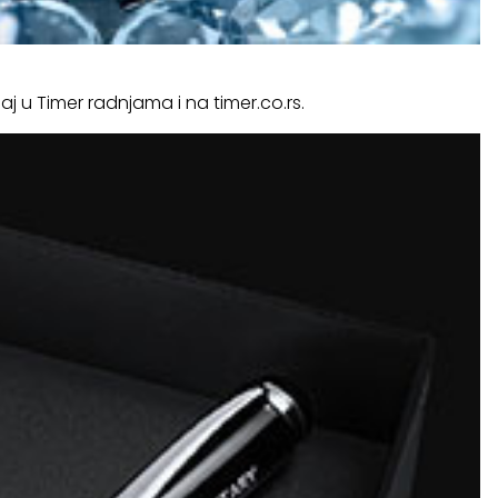
jaj u Timer radnjama i na timer.co.rs.