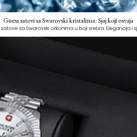
Guess satovi sa Swarovski kristalima: Sjaj koji osvaja
 satove sa Swarovski cirkonima u boji srebra. Elegancija i s