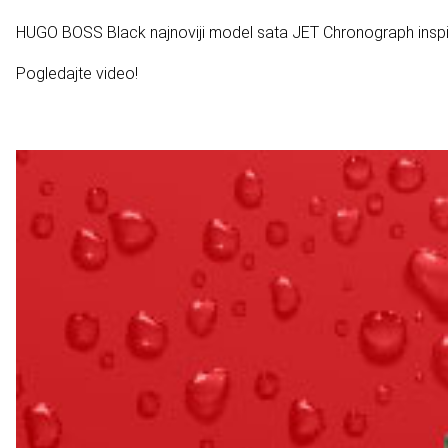
HUGO BOSS Black najnoviji model sata JET Chronograph inspiri
Pogledajte video!
Povezani proizvodi