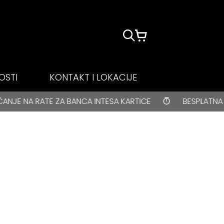
OSTI
KONTAKT I LOKACIJE
TNA DOSTAVA za kupovine veće od 3000 rsd • ONLINE PLAĆ