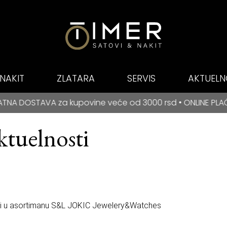
NAKIT
ZLATARA
SERVIS
AKTUELN
E PLAĆANJE NA RATE ZA BANCA INTESA KARTICE
 PLAĆANJE NA RATE ZA BANCA INTESA KARTICE
BESPLA
tuelnosti
 u asortimanu S&L JOKIC Jewelery&Watches