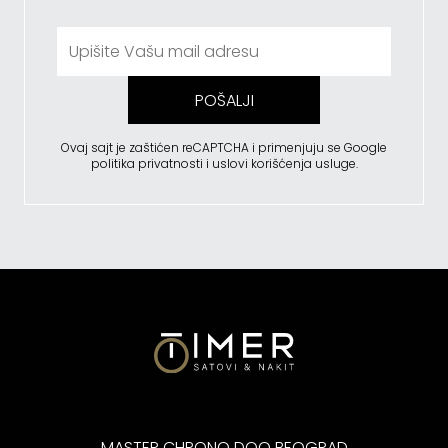
POŠALJI
Ovaj sajt je zaštićen reCAPTCHA i primenjuju se
Google
politika privatnosti
i
uslovi korišćenja usluge
.
MASTER CHRONO DOO BEOGRAD