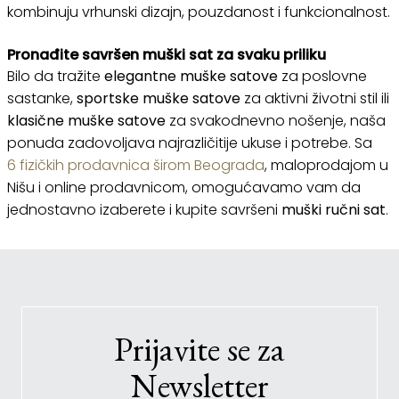
kombinuju vrhunski dizajn, pouzdanost i funkcionalnost.
Pronađite savršen muški sat za svaku priliku
Bilo da tražite
elegantne muške satove
za poslovne
sastanke,
sportske muške satove
za aktivni životni stil ili
klasične muške satove
za svakodnevno nošenje, naša
ponuda zadovoljava najrazličitije ukuse i potrebe. Sa
6 fizičkih prodavnica širom Beograda
, maloprodajom u
Nišu i online prodavnicom, omogućavamo vam da
jednostavno izaberete i kupite savršeni
muški ručni sat
.
Prijavite se za
Newsletter