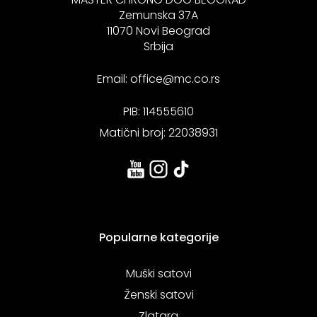
Zemunska 37A
11070 Novi Beograd
Srbija
Email:
office@mc.co.rs
PIB: 114555610
Matični broj: 22038931
Popularne kategorije
Muški satovi
Ženski satovi
Zlatara