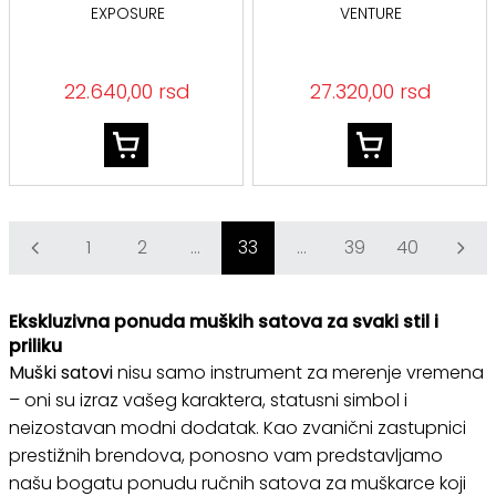
EXPOSURE
VENTURE
22.640,00 rsd
27.320,00 rsd
1
2
...
33
...
39
40
Ekskluzivna ponuda muških satova za svaki stil i
priliku
Muški satovi
nisu samo instrument za merenje vremena
– oni su izraz vašeg karaktera, statusni simbol i
neizostavan modni dodatak. Kao zvanični zastupnici
prestižnih brendova, ponosno vam predstavljamo
našu bogatu ponudu ručnih satova za muškarce koji