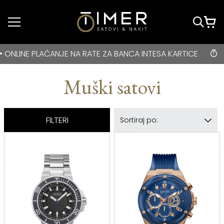
Idi do glavnog
sadržaja
BESPLATNA DOSTAVA za kupovine veće od 3000 rsd • ONLIN
A RATE ZA BANCA INTESA KARTICE
BESPLATNA DOSTAV
Muški satovi
FILTERI
Sortiraj po: