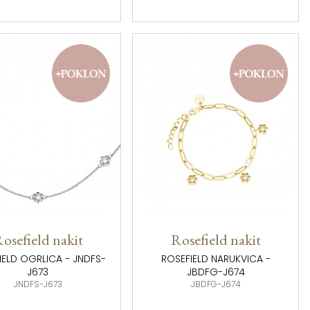
osefield nakit
Rosefield nakit
IELD OGRLICA - JNDFS-
ROSEFIELD NARUKVICA -
J673
JBDFG-J674
JNDFS-J673
JBDFG-J674