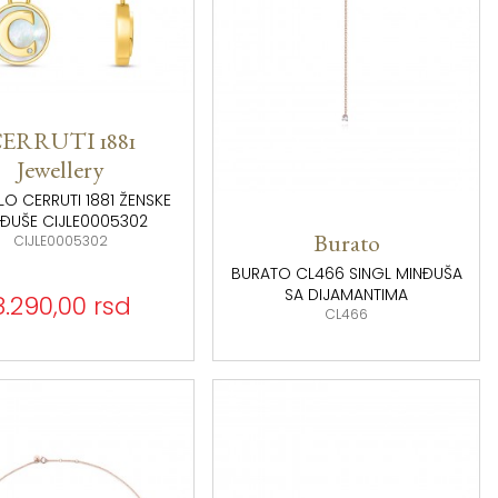
ERRUTI 1881
Jewellery
O CERRUTI 1881 ŽENSKE
ĐUŠE CIJLE0005302
CIJLE0005302
Burato
BURATO CL466 SINGL MINĐUŠA
SA DIJAMANTIMA
8.290,00 rsd
CL466