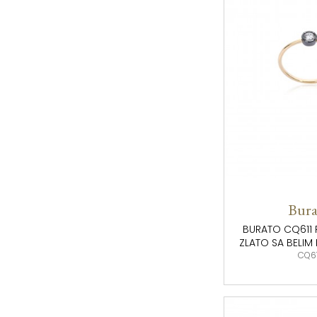
Bura
BURATO CQ611 
ZLATO SA BELI
CQ61