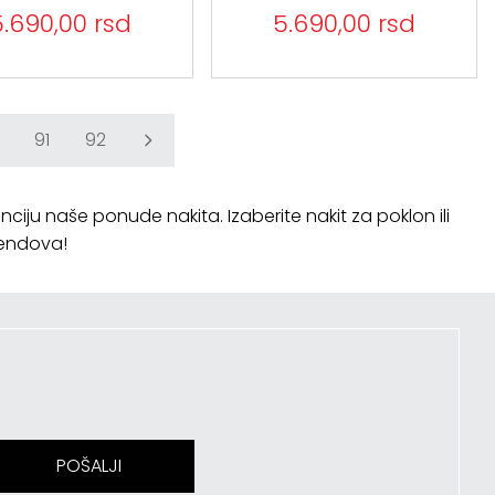
5.690,00 rsd
5.690,00 rsd
91
92
nciju naše ponude nakita. Izaberite nakit za poklon ili
rendova!
POŠALJI