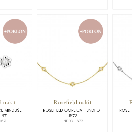
d nakit
Rosefield nakit
R
ĆE MINĐUŠE -
ROSEFIELD OGRLICA - JNDFG-
ROSEF
J671
J672
J671
JNDFG-J672