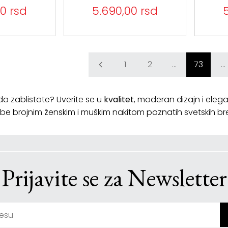
0 rsd
5.690,00 rsd
1
2
...
73
...
da zablistate? Uverite se u
kvalitet
, moderan dizajn i elega
be brojnim ženskim i muškim nakitom poznatih svetskih b
Prijavite se za Newsletter