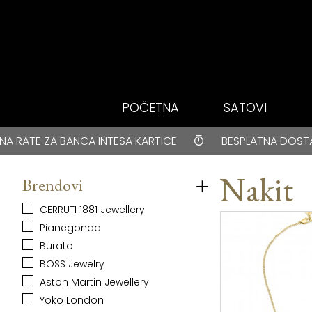
Idi do glavnog
sadržaja
POČETNA
SATOVI
BESPLATNA DOSTAVA za kupovine veće od 3000 rsd • ONLIN
TE ZA BANCA INTESA KARTICE
BESPLATNA DOSTAVA za 
+
Filter proizvoda
Nakit
Brendovi
CERRUTI 1881 Jewellery
Pianegonda
Burato
BOSS Jewelry
Aston Martin Jewellery
Yoko London