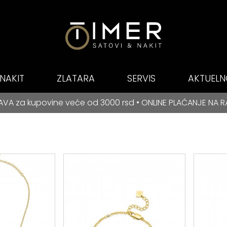
NAKIT
ZLATARA
SERVIS
AKTUELN
E PLAĆANJE NA RATE ZA BANCA INTESA KARTICE
kupovine veće od 3000 rsd • ONLINE PLAĆANJE NA RATE ZA