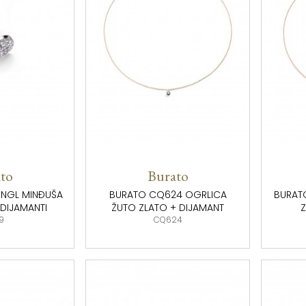
to
Burato
INGL MINĐUŠA
BURATO CQ624 OGRLICA
BURAT
 DIJAMANTI
ŽUTO ZLATO + DIJAMANT
Z
9
CQ624