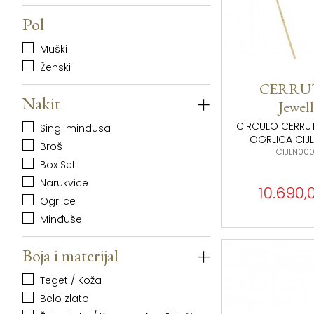
Pol
Muški
Ženski
CERRUTI
+
Nakit
Jewel
CIRCULO CERRUTI
Singl minđuša
OGRLICA CIJ
Broš
CIJLN00
Box Set
Narukvice
10.690,
Ogrlice
Minđuše
+
Boja i materijal
Teget / Koža
Belo zlato