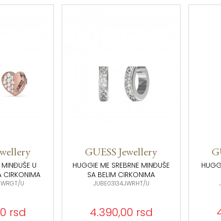
wellery
GUESS Jewellery
G
 MINĐUŠE U
HUGGIE ME SREBRNE MINĐUŠE
HUGGI
A CIRKONIMA
SA BELIM CIRKONIMA
JWRGT/U
JUBE03134JWRHT/U
0 rsd
4.390,00 rsd