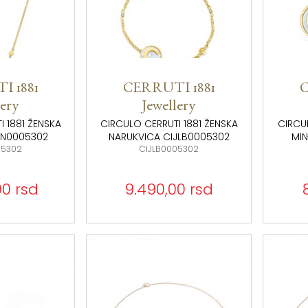
 1881
CERRUTI 1881
C
lery
Jewellery
 1881 ŽENSKA
CIRCULO CERRUTI 1881 ŽENSKA
CIRCUL
LN0005302
NARUKVICA CIJLB0005302
MIN
05302
CIJLB0005302
00 rsd
9.490,00 rsd