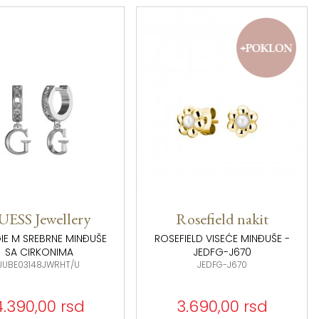
UESS Jewellery
Rosefield nakit
E M SREBRNE MINĐUŠE
ROSEFIELD VISEĆE MINĐUŠE -
SA CIRKONIMA
JEDFG-J670
JUBE03148JWRHT/U
JEDFG-J670
4.390,00 rsd
3.690,00 rsd