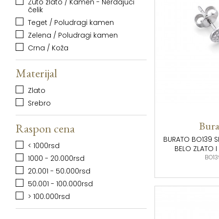
Žuto zlato / Kamen - Nerđajući
čelik
Teget / Poludragi kamen
Zelena / Poludragi kamen
Crna / Koža
Materijal
Zlato
Srebro
Bura
Raspon cena
BURATO BO139 S
< 1000rsd
BELO ZLATO I
BO13
1000 - 20.000rsd
20.001 - 50.000rsd
50.001 - 100.000rsd
> 100.000rsd