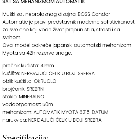
SAT SA MEHANIZMOM AUTOMATIK
Muški sat neprolaznog dizajna, BOSS Candor
Automatic je pravi predstavnik moderne sofisticiranosti
za sve one koji vode život prepun stila, strasti i sa
svrhom.
Ovaj model pokreće japanski automatski mehanizam
Myota sa 42h rezerve snage.
prečnik kućišta: 41mm
kućište: NERĐAJUĆI ČELIK U BOJI SREBRA
oblik kućišta: OKRUGLO
brojčanik: SREBRNI
staklo: MINERALNO
vodootpornost: 50m
mehanizam: AUTOMATIK MYOTA 8215, DATUM
narukvica: NERĐAJUĆI ČELIK U BOJI SREBRA