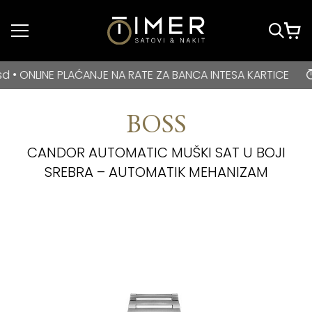
Idi do glavnog
sadržaja
BESPLATNA DOSTAVA za kupovine veće od 3000 rsd • ONLIN
LINE PLAĆANJE NA RATE ZA BANCA INTESA KARTICE
BE
BOSS
CANDOR AUTOMATIC MUŠKI SAT U BOJI
SREBRA – AUTOMATIK MEHANIZAM