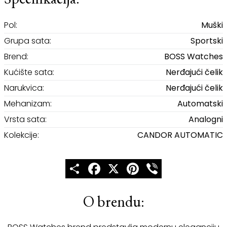
Specifikacija:
Pol:
Muški
Grupa sata:
Sportski
Brend:
BOSS Watches
Kućište sata:
Nerđajući čelik
Narukvica:
Nerđajući čelik
Mehanizam:
Automatski
Vrsta sata:
Analogni
Kolekcije:
CANDOR AUTOMATIC
Share
Facebook
X
Pinterest
Viber
O brendu: