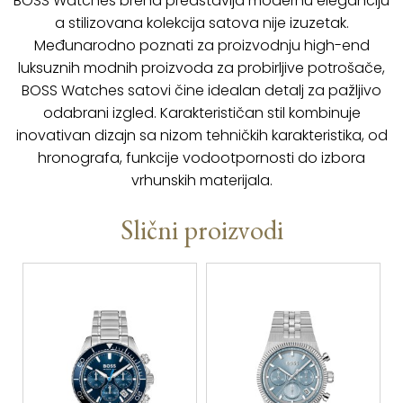
BOSS Watches brend predstavlja modernu eleganciju
a stilizovana kolekcija satova nije izuzetak.
Međunarodno poznati za proizvodnju high-end
luksuznih modnih proizvoda za probirljive potrošače,
BOSS Watches satovi čine idealan detalj za pažljivo
odabrani izgled. Karakterističan stil kombinuje
inovativan dizajn sa nizom tehničkih karakteristika, od
hronografa, funkcije vodootpornosti do izbora
vrhunskih materijala.
Slični proizvodi