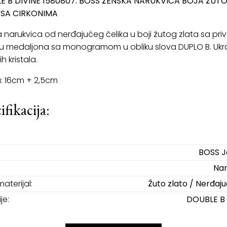
E B DIVINE 1580807: BOSS ŽENSKA NARUKVICA BOJA ŽUT
 SA CIRKONIMA
 narukvica od nerđajućeg čelika u boji žutog zlata sa pr
ku medaljona sa monogramom u obliku slova DUPLO B. Ukr
ih kristala.
: 16cm + 2,5cm
ifikacija:
BOSS J
Nar
materijal:
Žuto zlato / Nerđajuć
je:
DOUBLE B 