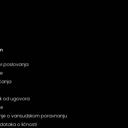
m
vi poslovanja
je
ćanja
k od ugovora
je
je o vansudskom poravnanju
dataka o ličnosti