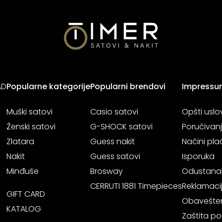
AD
Popularne kategorije
Popularni brendovi
Impressu
Muški satovi
Casio satovi
Opšti uslo
Ženski satovi
G-SHOCK satovi
Poručivan
Zlatara
Guess nakit
Načini pla
Nakit
Guess satovi
Isporuka
Minđuše
Brosway
Odustana
CERRUTI 1881 Timepieces
Reklamaci
GIFT CARD
Obavešten
KATALOG
Zaštita po