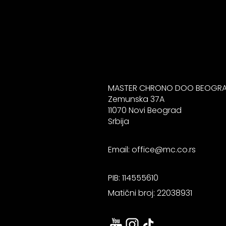
MASTER CHRONO DOO BEOGR
Zemunska 37A
11070 Novi Beograd
Srbija
Email:
office@mc.co.rs
PIB: 114555610
Matični broj: 22038931