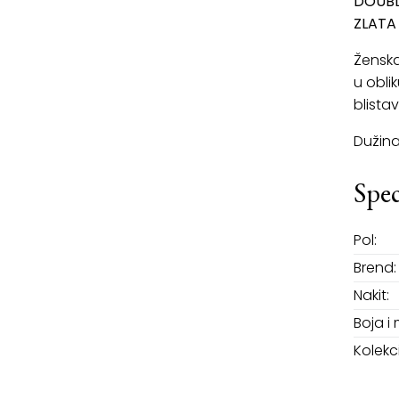
DOUBL
ZLATA
Ženska
u obli
blistav
Dužina
Spec
Pol:
Brend:
Nakit:
Boja i 
Kolekci