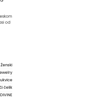
OG
iveskom
asi od
Ženski
ewelry
ukvice
i čelik
DIVINE