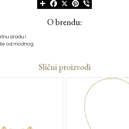
Share
Facebook
X
Pinterest
Viber
O brendu:
tnu izradu i
 više od modnog
Slični proizvodi