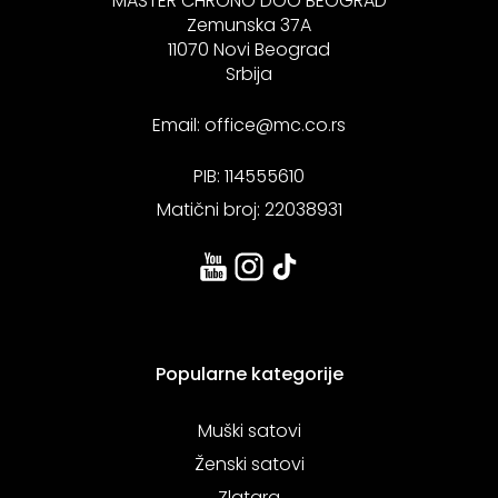
MASTER CHRONO DOO BEOGRAD
Zemunska 37A
11070 Novi Beograd
Srbija
Email:
office@mc.co.rs
PIB: 114555610
Matični broj: 22038931
Popularne kategorije
Muški satovi
Ženski satovi
Zlatara