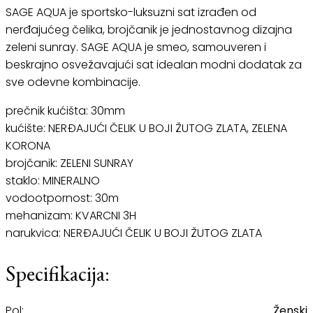
SAGE AQUA je sportsko-luksuzni sat izrađen od
nerđajućeg čelika, brojčanik je jednostavnog dizajna
zeleni sunray. SAGE AQUA je smeo, samouveren i
beskrajno osvežavajući sat idealan modni dodatak za
sve odevne kombinacije.
prečnik kućišta: 30mm
kućište: NERĐAJUĆI ČELIK U BOJI ŽUTOG ZLATA, ZELENA
KORONA
brojčanik: ZELENI SUNRAY
staklo: MINERALNO
vodootpornost: 30m
mehanizam: KVARCNI 3H
narukvica: NERĐAJUĆI ČELIK U BOJI ŽUTOG ZLATA
Specifikacija:
Pol:
Ženski