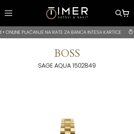
Idi do glavnog
sadržaja
BESPLATNA DOSTAVA za kupovine veće od 3000 rsd • ONLIN
NE PLAĆANJE NA RATE ZA BANCA INTESA KARTICE
BES
BOSS
SAGE AQUA 1502849