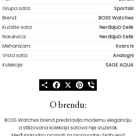
Grupa sata:
Sportski
Brend:
BOSS Watches
Kućište sata:
Nerđajući čelik
Narukvica:
Nerđajući čelik
Mehanizam:
Kvarcni
Vrsta sata:
Analogni
Kolekcije:
SAGE AQUA
Share
Facebook
X
Pinterest
Viber
O brendu:
BOSS Watches brend predstavlja modernu eleganciju
a stilizovana kolekcija satova nije izuzetak.
Međunarodno poznati za proizvodnju high-end