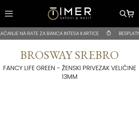
Idi do glavnog
sadržaja
BESPLATNA DOSTAVA za kupovine veće od 3000 rsd • ONLIN
E NA RATE ZA BANCA INTESA KARTICE
BESPLATNA DOS
BROSWAY SREBRO
FANCY LIFE GREEN - ŽENSKI PRIVEZAK VELIČINE
13MM