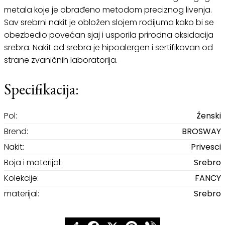
metala koje je obrađeno metodom preciznog livenja.
Sav srebrni nakit je obložen slojem rodijuma kako bi se
obezbedio povećan sjaj i usporila prirodna oksidacija
srebra. Nakit od srebra je hipoalergen i sertifikovan od
strane zvaničnih laboratorija.
Specifikacija:
Pol:
Ženski
Brend:
BROSWAY
Nakit:
Privesci
Boja i materijal:
Srebro
Kolekcije:
FANCY
materijal:
Srebro
Share
Facebook
X
Pinterest
Viber