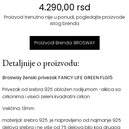
4.290,00 rsd
Proizvod trenutno nije u ponudi, pogledajte proizvode
istog brenda
Proizvodi Brenda: BROSWAY
Detaljnije o proizvodu:
Brosway ženski privezak FANCY LIFE GREEN FLG15
Privezak od srebra 925 obložen rodijumom -alkica sa
cirkonima i viseći zeleni kvadratni cirkon
Veličina: 13mm
materijal: srebro 925 je napravljeno od najmanje 925
delova srebra i ne više od 75 delova bilo kog drugog