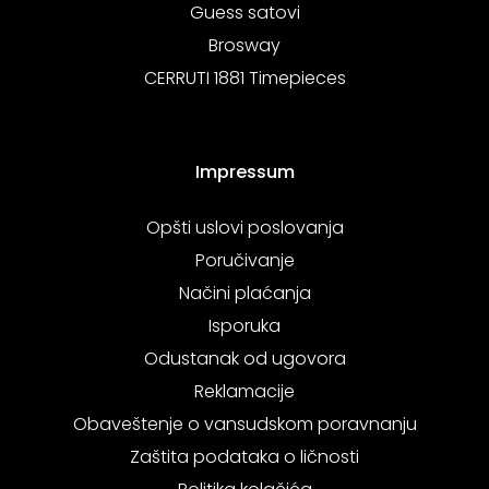
Guess satovi
Brosway
CERRUTI 1881 Timepieces
Impressum
Opšti uslovi poslovanja
Poručivanje
Načini plaćanja
Isporuka
Odustanak od ugovora
Reklamacije
Obaveštenje o vansudskom poravnanju
Zaštita podataka o ličnosti