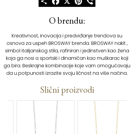
O brendu:
Kreativnost, inovacija i predviđanje trendova su
osnova za uspeh BROSWAY brenda. BROSWAY nakit ,
simbol italijanskog stila, rafiniran i jedinstven kao žena
koja ga nosi a sportski i dinamičan kao muškarac koji
ga bira. Beskrajne kombinacije koje vam omogućavaju
da u potpunosti izrazite svoju ličnost na više načina.
Slični proizvodi