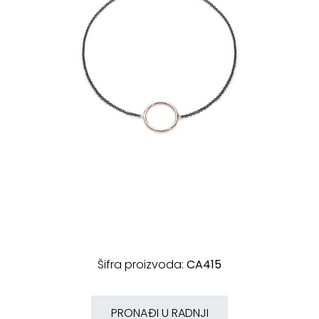
Šifra proizvoda:
CA415
PRONAĐI U RADNJI