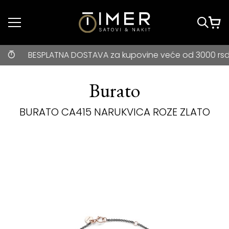
Idi do glavnog
sadržaja
BESPLATNA DOSTAVA za kupovine veće od 3000 rsd • ONLIN
BESPLATNA DOSTAVA za kupovine veće od 3000 rsd • ONL
Burato
BURATO CA415 NARUKVICA ROZE ZLATO