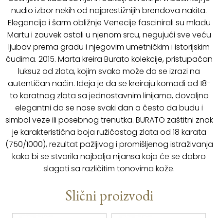
nudio izbor nekih od najprestižnijih brendova nakita.
Elegancija i šarm obližnje Venecije fascinirali su mladu
Martu i zauvek ostali u njenom srcu, negujući sve veću
ljubav prema gradu i njegovim umetničkim i istorijskim
čudima. 2015. Marta kreira Burato kolekcije, pristupačan
luksuz od zlata, kojim svako može da se izrazi na
autentičan način. Ideja je da se kreiraju komadi od 18-
to karatnog zlata sa jednostavnim linijama, dovoljno
elegantni da se nose svaki dan a često da budu i
simbol veze ili posebnog trenutka. BURATO zaštitni znak
je karakteristična boja ružičastog zlata od 18 karata
(750/1000), rezultat pažljivog i promišljenog istraživanja
kako bi se stvorila najbolja nijansa koja će se dobro
slagati sa različitim tonovima kože.
Slični proizvodi