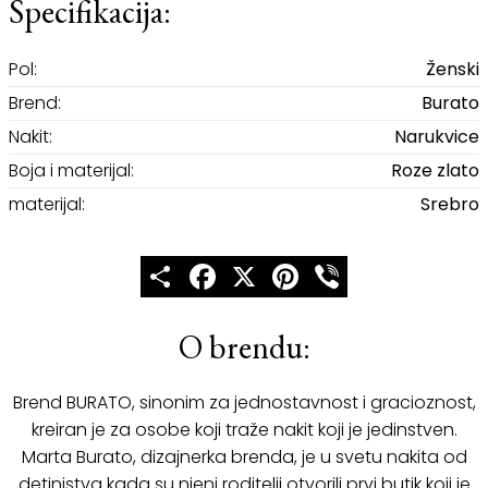
Specifikacija:
Pol:
Ženski
Brend:
Burato
Nakit:
Narukvice
Boja i materijal:
Roze zlato
materijal:
Srebro
Share
Facebook
X
Pinterest
Viber
O brendu:
Brend BURATO, sinonim za jednostavnost i gracioznost,
kreiran je za osobe koji traže nakit koji je jedinstven.
Marta Burato, dizajnerka brenda, je u svetu nakita od
detinjstva kada su njeni roditelji otvorili prvi butik koji je