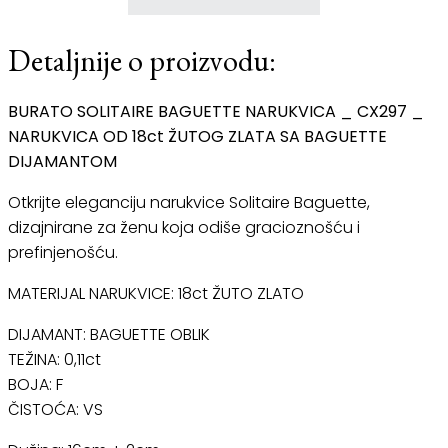
Detaljnije o proizvodu:
BURATO SOLITAIRE BAGUETTE NARUKVICA _ CX297 _
NARUKVICA OD 18ct ŽUTOG ZLATA SA BAGUETTE
DIJAMANTOM
Otkrijte eleganciju narukvice Solitaire Baguette,
dizajnirane za ženu koja odiše gracioznošću i
prefinjenošću.
MATERIJAL NARUKVICE: 18ct ŽUTO ZLATO
DIJAMANT: BAGUETTE OBLIK
TEŽINA: 0,11ct
BOJA: F
ČISTOĆA: VS