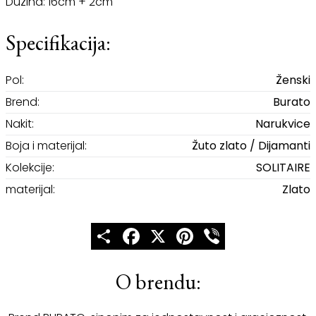
Dužina: 16cm + 2cm
Specifikacija:
Pol:
Ženski
Brend:
Burato
Nakit:
Narukvice
Boja i materijal:
Žuto zlato / Dijamanti
Kolekcije:
SOLITAIRE
materijal:
Zlato
Share
Facebook
X
Pinterest
Viber
O brendu: