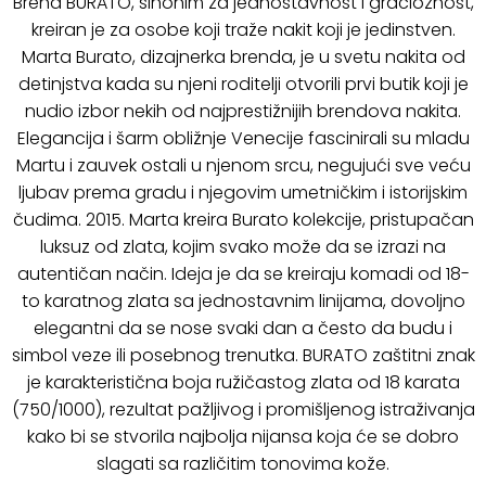
Brend BURATO, sinonim za jednostavnost i gracioznost,
kreiran je za osobe koji traže nakit koji je jedinstven.
Marta Burato, dizajnerka brenda, je u svetu nakita od
detinjstva kada su njeni roditelji otvorili prvi butik koji je
nudio izbor nekih od najprestižnijih brendova nakita.
Elegancija i šarm obližnje Venecije fascinirali su mladu
Martu i zauvek ostali u njenom srcu, negujući sve veću
ljubav prema gradu i njegovim umetničkim i istorijskim
čudima. 2015. Marta kreira Burato kolekcije, pristupačan
luksuz od zlata, kojim svako može da se izrazi na
autentičan način. Ideja je da se kreiraju komadi od 18-
to karatnog zlata sa jednostavnim linijama, dovoljno
elegantni da se nose svaki dan a često da budu i
simbol veze ili posebnog trenutka. BURATO zaštitni znak
je karakteristična boja ružičastog zlata od 18 karata
(750/1000), rezultat pažljivog i promišljenog istraživanja
kako bi se stvorila najbolja nijansa koja će se dobro
slagati sa različitim tonovima kože.