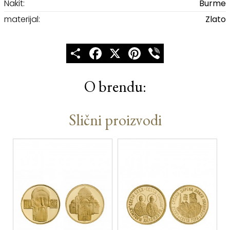
Nakit:
Burme
materijal:
Zlato
Share
Facebook
X
Pinterest
Viber
O brendu:
Slični proizvodi