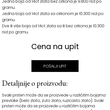
Jedna boja od 14ct zlata bez cirkona je 9.800 rsd po
gramu.
Jedna boja od 14ct zlata sa cirkonom je 10.300 rsd po
gramu.
Dve ili više boja od 14ct zlata sa ili bez cirkona je 10.300
rsd po gramu.
Cena na upit
POŠALJI UPIT
Detaljnije o proizvodu:
Svaki prsten može da se proizvede u različitim bojama
prevlake (belo zlato, zuto zlato, ruzicasto zlato). Svaki
prsten može da se proizvede u različitim bojama