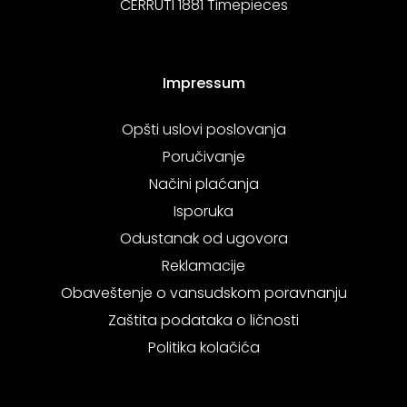
CERRUTI 1881 Timepieces
Impressum
Opšti uslovi poslovanja
Poručivanje
Načini plaćanja
Isporuka
Odustanak od ugovora
Reklamacije
Obaveštenje o vansudskom poravnanju
Zaštita podataka o ličnosti
Politika kolačića