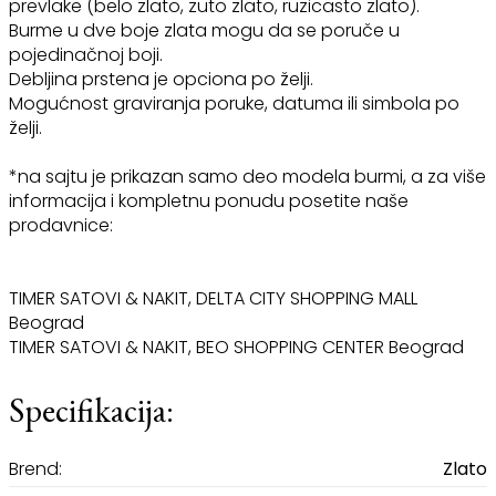
prevlake (belo zlato, zuto zlato, ruzicasto zlato).
Burme u dve boje zlata mogu da se poruče u
pojedinačnoj boji.
Debljina prstena je opciona po želji.
Mogućnost graviranja poruke, datuma ili simbola po
želji.
*na sajtu je prikazan samo deo modela burmi, a za više
informacija i kompletnu ponudu posetite naše
prodavnice:
TIMER SATOVI & NAKIT, DELTA CITY SHOPPING MALL
Beograd
TIMER SATOVI & NAKIT, BEO SHOPPING CENTER Beograd
Specifikacija:
Brend:
Zlato