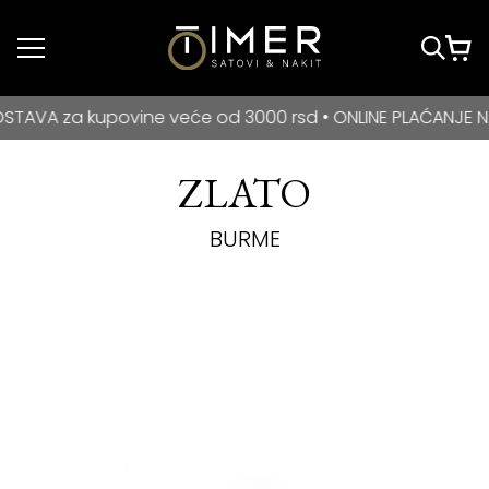
Idi do glavnog
sadržaja
BESPLATNA DOSTAVA za kupovine veće od 3000 rsd • ONLIN
 za kupovine veće od 3000 rsd • ONLINE PLAĆANJE NA RAT
ZLATO
BURME