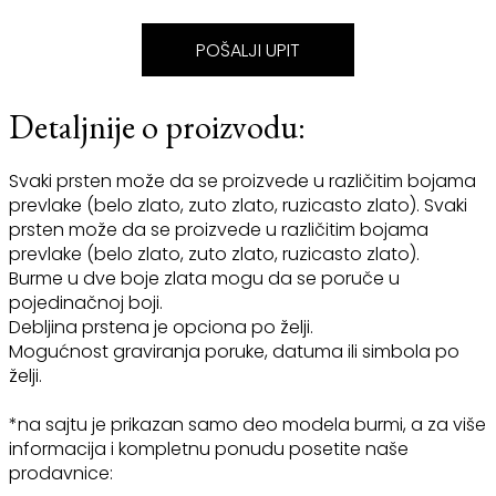
POŠALJI UPIT
Detaljnije o proizvodu:
Svaki prsten može da se proizvede u različitim bojama
prevlake (belo zlato, zuto zlato, ruzicasto zlato). Svaki
prsten može da se proizvede u različitim bojama
prevlake (belo zlato, zuto zlato, ruzicasto zlato).
Burme u dve boje zlata mogu da se poruče u
pojedinačnoj boji.
Debljina prstena je opciona po želji.
Mogućnost graviranja poruke, datuma ili simbola po
želji.
*na sajtu je prikazan samo deo modela burmi, a za više
informacija i kompletnu ponudu posetite naše
prodavnice: