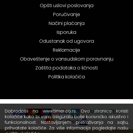
Opšti uslovi poslovanja
Poručivanje
Načini plaćanja
Isporuka
Odustanak od ugovora
Reklamacije
Obaveštenje o vansudskom poravnanju
Zaštita podataka o ličnosti
Politika kolačića
Dobrodošli na www.timer.co.rs. Ova stranica koristi
kolačiće kako bi vam osigurala bolje korisničko iskustvo i
funkcionalnost. Nastavljanjem pretraživanja na sajtu,
prihvatate kolačiće. Za više informacija pogledajte našu