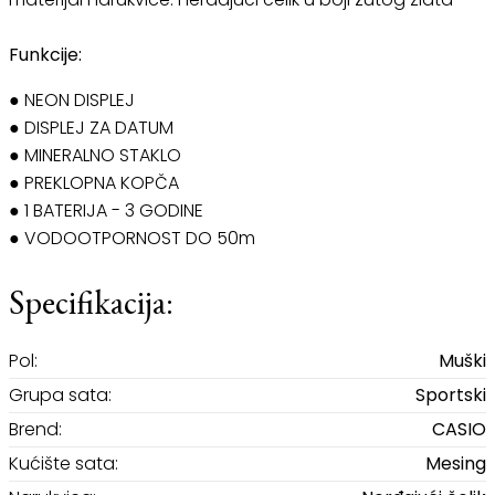
Funkcije:
● NEON DISPLEJ
● DISPLEJ ZA DATUM
● MINERALNO STAKLO
● PREKLOPNA KOPČA
● 1 BATERIJA - 3 GODINE
● VODOOTPORNOST DO 50m
Specifikacija:
Pol:
Muški
Grupa sata:
Sportski
Brend:
CASIO
Kućište sata:
Mesing