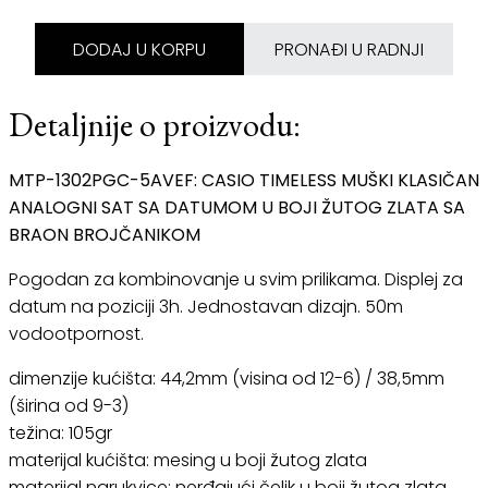
DODAJ U KORPU
PRONAĐI U RADNJI
Detaljnije o proizvodu:
MTP-1302PGC-5AVEF: CASIO TIMELESS MUŠKI KLASIČAN
ANALOGNI SAT SA DATUMOM U BOJI ŽUTOG ZLATA SA
BRAON BROJČANIKOM
Pogodan za kombinovanje u svim prilikama. Displej za
datum na poziciji 3h. Jednostavan dizajn. 50m
vodootpornost.
dimenzije kućišta: 44,2mm (visina od 12-6) / 38,5mm
(širina od 9-3)
težina: 105gr
materijal kućišta: mesing u boji žutog zlata
materijal narukvice: nerđajući čelik u boji žutog zlata