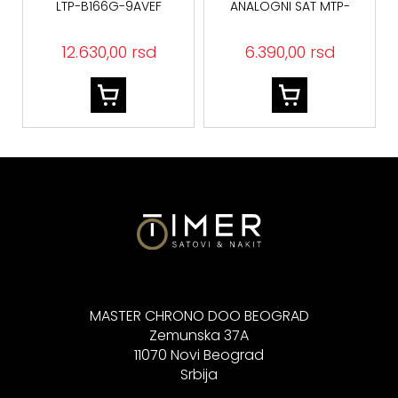
LTP-B166G-9AVEF
ANALOGNI SAT MTP-
1303PD-2AVEG
12.630,00 rsd
6.390,00 rsd
MASTER CHRONO DOO BEOGRAD
Zemunska 37A
11070 Novi Beograd
Srbija