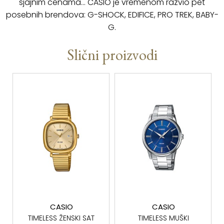
sjajnim cenama… CASIO je vremenom razvio pet
posebnih brendova: G-SHOCK, EDIFICE, PRO TREK, BABY-
G.
Slični proizvodi
CASIO
CASIO
TIMELESS ŽENSKI SAT
TIMELESS MUŠKI