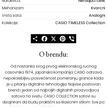
Narukvica:
Nerđajući čelik
Mehanizam:
Kvarcni
Vrsta sata:
Analogni
Kolekcije:
CASIO TIMELESS Collection
Share
Facebook
X
Pinterest
Viber
O brendu:
Od nastanka svog prvog elektronskog rucnog
casovnika 1974., japanska kompanija CASIO odrzava
nepokolebljivu posvećenost pomeranju granice kada
je u pitanju digitalna tehnologija. Najvise postovan
brend i jedan od najboljih digitalnih proizvodjaca
satova na svetu. CASIO COLLECTION satovi su
dizajnirani da budu praktični sa klasicnim stilom. Sve po