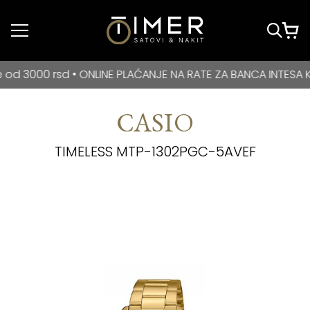
Idi do glavnog
sadržaja
BESPLATNA DOSTAVA za kupovine veće od 3000 rsd • ONLIN
0 rsd • ONLINE PLAĆANJE NA RATE ZA BANCA INTESA KARTIC
CASIO
TIMELESS MTP-1302PGC-5AVEF