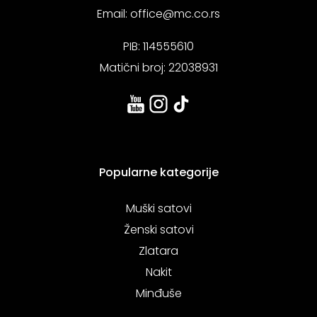
Email:
office@mc.co.rs
PIB: 114555610
Matični broj: 22038931
Popularne kategorije
Muški satovi
Ženski satovi
Zlatara
Nakit
Minđuše