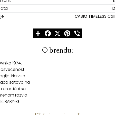
izam:
sata:
D
je:
CASIO TIMELESS Col
Share
Facebook
X
Pinterest
Viber
O brendu:
nika 1974.,
 posvećenost
gija. Najvise
djaca satova na
 praktični sa
remenom razvio
K, BABY-G.