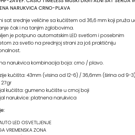
HF-2AVEF: CASIO TIMELESS MUŠKI DIGITALNI SAT SERIJA 
ENA NARUKVICA CRNO-PLAVA
lni sat srednje veličine sa kućištem od 36,6 mm koji pruža
janje čak i na tanjim zglobovima.
jen je potpuno automatskim LED svetlom i posebnim
om za svetlo na prednjoj strani za još praktičniju
onalnost.
na narukvica kombinacija boja: crno / plavo.
ije kućišta: 43mm (visina od 12-6) / 36,6mm (širina od 9-3
: 27gr
jal kućišta: gumeno kućište u crnoj boji
jal narukvice: platnena narukvica
je:
 AUTO LED OSVETLJENJE
GA VREMENSKA ZONA