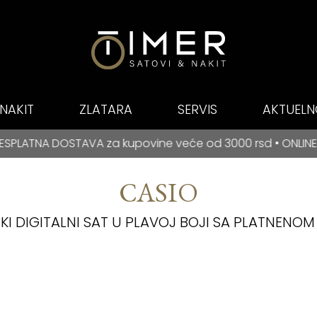
NAKIT
ZLATARA
SERVIS
AKTUELN
E PLAĆANJE NA RATE ZA BANCA INTESA KARTICE
VA za kupovine veće od 3000 rsd • ONLINE PLAĆANJE NA R
CASIO
KI DIGITALNI SAT U PLAVOJ BOJI SA PLATNEN