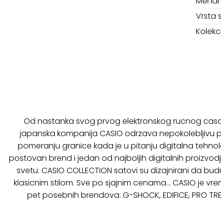
Mehan
Vrsta 
Kolekci
Od nastanka svog prvog elektronskog rucnog casov
japanska kompanija CASIO odrzava nepokolebljivu
pomeranju granice kada je u pitanju digitalna tehnolo
postovan brend i jedan od najboljih digitalnih proizvo
svetu. CASIO COLLECTION satovi su dizajnirani da budu
klasicnim stilom. Sve po sjajnim cenama… CASIO je v
pet posebnih brendova: G-SHOCK, EDIFICE, PRO TRE