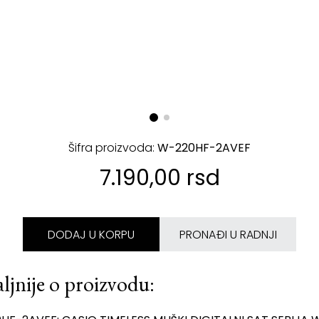
Šifra proizvoda:
W-220HF-2AVEF
7.190,00 rsd
DODAJ U KORPU
PRONAĐI U RADNJI
ljnije o proizvodu: