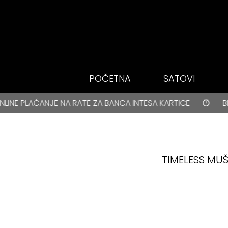
Idi do glavnog
sadržaja
POČETNA
SATOVI
BESPLATNA DOSTAVA za kupovine veće od 3000 rsd • ONLIN
NA RATE ZA BANCA INTESA KARTICE
BESPLATNA DOSTA
TIMELESS MUŠ