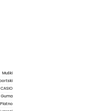
Muški
portski
CASIO
Guma
Platno