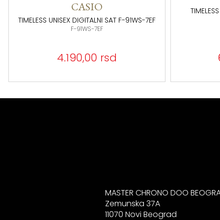
CASIO
TIMELESS
TIMELESS UNISEX DIGITALNI SAT F-91WS-7EF
F-91WS-7EF
4.190,00 rsd
MASTER CHRONO DOO BEOGR
Zemunska 37A
11070 Novi Beograd