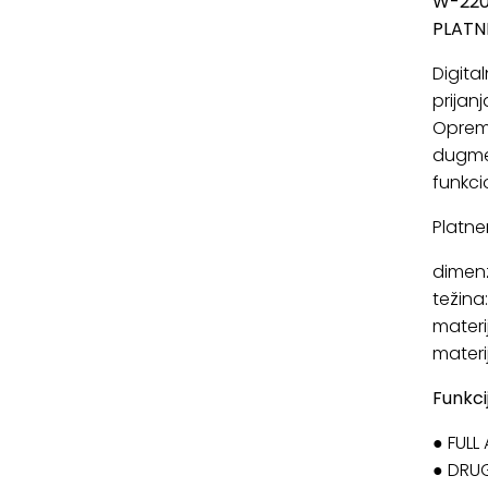
W-220
PLATN
Digita
prijan
Opreml
dugmet
funkci
Platne
dimenz
težina
materi
materi
Funkci
● FULL
● DRU