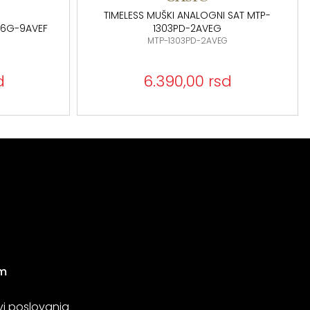
TIMELESS MUŠKI ANALOGNI SAT MTP-
166G-9AVEF
1303PD-2AVEG
MTP-1303PD-2AVEG
d
6.390,00 rsd
m
vi poslovanja