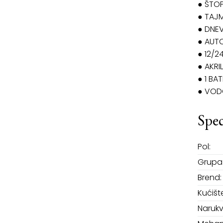
● ŠTOP
● TAJM
● DNEV
● AUT
● 12/
● AKRI
● 1 BA
● VOD
Spec
Pol:
Grupa 
Brend:
Kućišt
Narukv