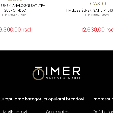
CASIO
 ŽENSKI ANALOGNI SAT LTP-
1263PG-7BEG
TIMELESS ŽENSKI SAT LTP-B
LTP-1263PG-7BEG
LTP-B166G-9AVEF
6.390,00 rsd
12.630,00 rs
AD
Popularne kategorije
Popularni brendovi
Impressu
Muški satovi
Casio satovi
Opšti uslo