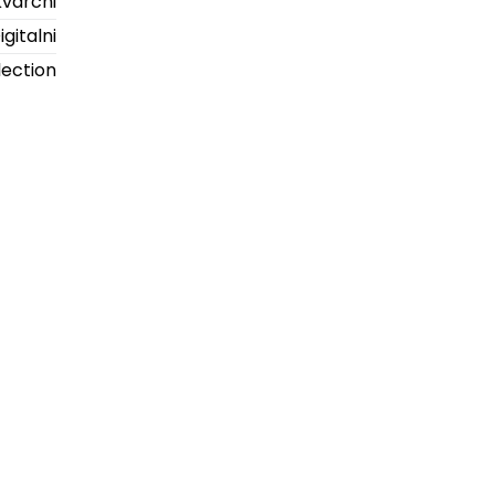
Kvarcni
igitalni
lection