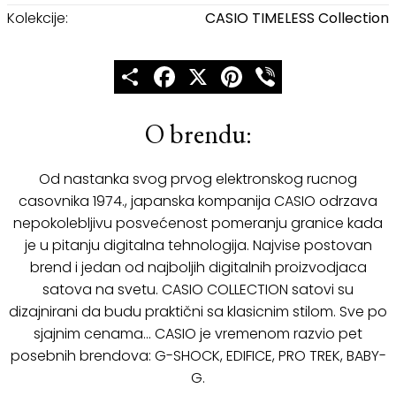
Kolekcije:
CASIO TIMELESS Collection
Share
Facebook
X
Pinterest
Viber
O brendu:
Od nastanka svog prvog elektronskog rucnog
casovnika 1974., japanska kompanija CASIO odrzava
nepokolebljivu posvećenost pomeranju granice kada
je u pitanju digitalna tehnologija. Najvise postovan
brend i jedan od najboljih digitalnih proizvodjaca
satova na svetu. CASIO COLLECTION satovi su
dizajnirani da budu praktični sa klasicnim stilom. Sve po
sjajnim cenama… CASIO je vremenom razvio pet
posebnih brendova: G-SHOCK, EDIFICE, PRO TREK, BABY-
G.