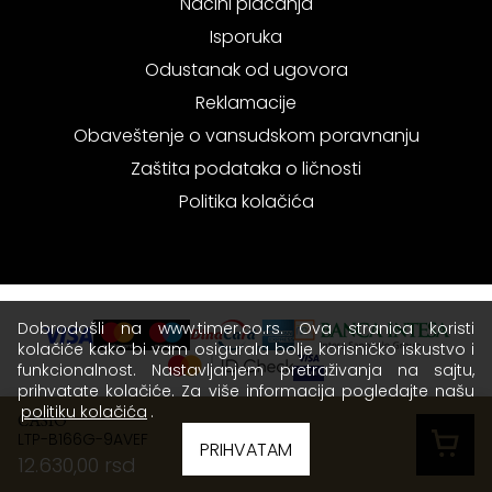
Načini plaćanja
Isporuka
Odustanak od ugovora
Reklamacije
Obaveštenje o vansudskom poravnanju
Zaštita podataka o ličnosti
Politika kolačića
Dobrodošli na www.timer.co.rs. Ova stranica koristi
kolačiće kako bi vam osigurala bolje korisničko iskustvo i
funkcionalnost. Nastavljanjem pretraživanja na sajtu,
prihvatate kolačiće. Za više informacija pogledajte našu
politiku kolačića
.
CASIO
LTP-B166G-9AVEF
Copyright © 2026 Timer - Sva prava zadržana.
PRIHVATAM
12.630,00 rsd
Terms of use
|
Privacy policy