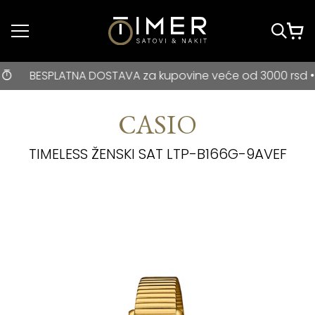
Idi do glavnog
sadržaja
BESPLATNA DOSTAVA za kupovine veće od 3000 rsd • ONLIN
BESPLATNA DOSTAVA za kupovine veće od 3000 rsd • ONLIN
CASIO
TIMELESS ŽENSKI SAT LTP-B166G-9AVEF