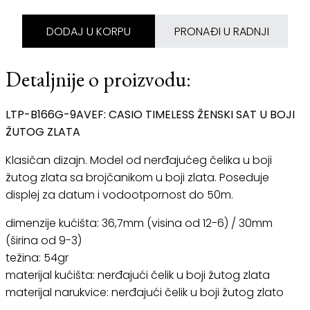
DODAJ U KORPU
PRONAĐI U RADNJI
Detaljnije o proizvodu:
LTP-B166G-9AVEF: CASIO TIMELESS ŽENSKI SAT U BOJI
ŽUTOG ZLATA
Klasičan dizajn. Model od nerđajućeg čelika u boji
žutog zlata sa brojčanikom u boji zlata. Poseduje
displej za datum i vodootpornost do 50m.
dimenzije kućišta: 36,7mm (visina od 12-6) / 30mm
(širina od 9-3)
težina: 54gr
materijal kućišta: nerđajući čelik u boji žutog zlata
materijal narukvice: nerđajući čelik u boji žutog zlato