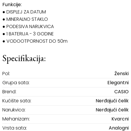
Funkcije:
● DISPLEJ ZA DATUM
● MINERALNO STAKLO
● PODESIVA NARUKVICA
● 1 BATERIJA - 3 GODINE
● VODOOTPORNOST DO 50m
Specifikacija:
Pol:
Ženski
Grupa sata:
Elegantni
Brend:
CASIO
Kućište sata:
Nerđajući čelik
Narukvica:
Nerđajući čelik
Mehanizam:
Kvarcni
Vrsta sata:
Analogni