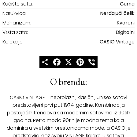
Kućište sata:
Guma
Narukvica:
Nerđajući čelik
Mehanizam:
Kvarcni
Vrsta sata:
Digitalni
Kolekcije:
CASIO Vintage
Share
Facebook
X
Pinterest
Viber
O brendu:
CASIO VINTAGE – neprolazni, klasični, unisex satovi
predstavljeni prvi put 1974. godine. Kombinacija
postojećih trendova sa modernim satovima iz 90tih
godina. Retro moda 90tih je modna tema koja
dominira u svetskim prestonicama mode, a CASIO je
predstavlja kroz svoju VINTAGE kolekciju satova.