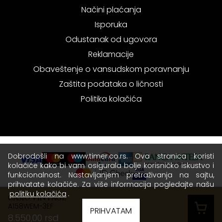
Načini plaćanja
Isporuka
Odustanak od ugovora
Reklamacije
Obaveštenje o vansudskom poravnanju
Zaštita podataka o ličnosti
Politika kolačića
Dobrodošli na www.timer.co.rs. Ova stranica koristi
kolačiće kako bi vam osigurala bolje korisničko iskustvo i
funkcionalnost. Nastavljanjem pretraživanja na sajtu,
prihvatate kolačiće. Za više informacija pogledajte našu
politiku kolačića
.
CASIO VINTAGE
A158WEM-3EF
Copyright © 2026 Timer - Sva prava zadržana.
PRIHVATAM
8.550,00 rsd
Terms of use
|
Privacy policy