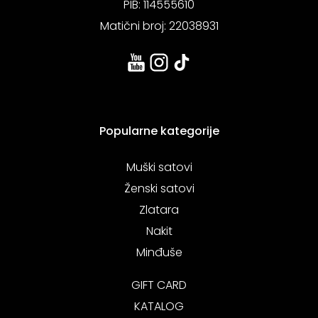
PIB: 114555610
Matični broj: 22038931
Popularne kategorije
Muški satovi
Ženski satovi
Zlatara
Nakit
Minđuše
GIFT CARD
KATALOG