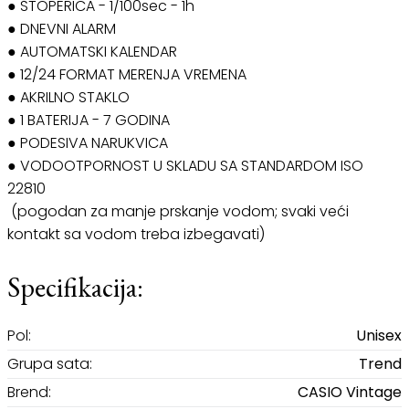
● ŠTOPERICA - 1/100sec - 1h
● DNEVNI ALARM
● AUTOMATSKI KALENDAR
● 12/24 FORMAT MERENJA VREMENA
● AKRILNO STAKLO
● 1 BATERIJA - 7 GODINA
● PODESIVA NARUKVICA
● VODOOTPORNOST U SKLADU SA STANDARDOM ISO
22810
(pogodan za manje prskanje vodom; svaki veći
kontakt sa vodom treba izbegavati)
Specifikacija:
Pol:
Unisex
Grupa sata:
Trend
Brend:
CASIO Vintage