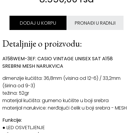
DODAJ U KORPU
PRONAĐI U RADNJI
Detaljnije o proizvodu:
A158WEM-3EF: CASIO VINTAGE UNISEX SAT A158
SREBRNI MESH NARUKVICA
dimenzije kućišta: 36,8mm (visina od 12-6) / 33,2mm
(širina od 9-3)
težina: 52gr
materijal kućišta: gumeno kućište u boji srebra
materijal narukvice: nerđajući čelik u boji srebra - MESH
Funkcije:
● LED OSVETLJENJE