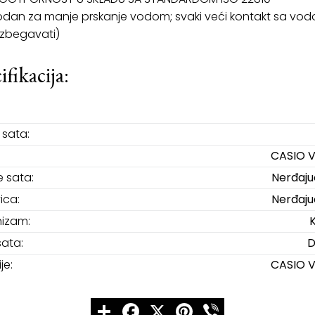
dan za manje prskanje vodom; svaki veći kontakt sa vo
izbegavati)
ifikacija:
sata:
CASIO V
e sata:
Nerđajuć
ica:
Nerđajuć
izam:
sata:
D
je:
CASIO V
Share
Facebook
X
Pinterest
Viber