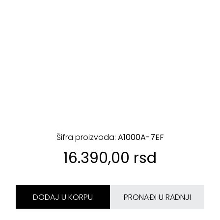
Šifra proizvoda:
A1000A-7EF
16.390,00 rsd
DODAJ U KORPU
PRONAĐI U RADNJI