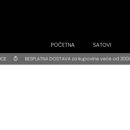
Idi do glavnog
sadržaja
POČETNA
SATOVI
BESPLATNA DOSTAVA za kupovine veće od 3000 rsd • ONLIN
 DOSTAVA za kupovine veće od 3000 rsd • ONLINE PLAĆANJ