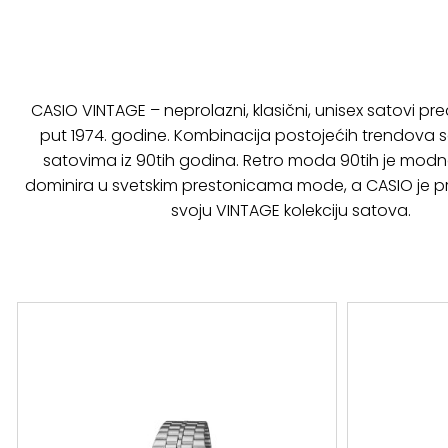
CASIO VINTAGE – neprolazni, klasični, unisex satovi pred
put 1974. godine. Kombinacija postojećih trendova
satovima iz 90tih godina. Retro moda 90tih je mod
dominira u svetskim prestonicama mode, a CASIO je pr
svoju VINTAGE kolekciju satova.