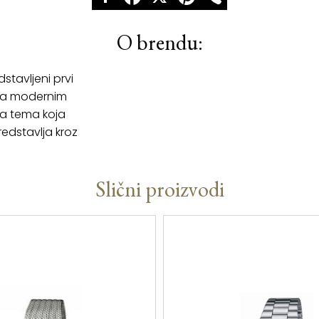
O brendu:
stavljeni prvi
 sa modernim
na tema koja
edstavlja kroz
Slični proizvodi