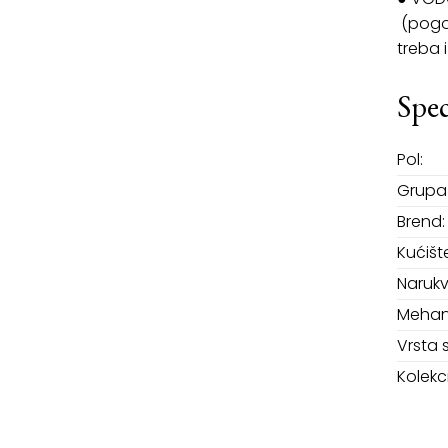
(pogo
treba 
Spec
Pol:
Grupa 
Brend:
Kućišt
Narukv
Mehan
Vrsta 
Kolekci