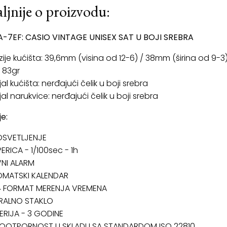
ljnije o proizvodu:
A-7EF: CASIO VINTAGE UNISEX SAT U BOJI SREBRA
ije kućišta: 39,6mm (visina od 12-6) / 38mm (širina od 9-3
: 83gr
al kućišta: nerđajući čelik u boji srebra
al narukvice: nerđajući čelik u boji srebra
je:
OSVETLJENJE
ERICA - 1/100sec - 1h
NI ALARM
OMATSKI KALENDAR
24 FORMAT MERENJA VREMENA
ERALNO STAKLO
TERIJA - 3 GODINE
OOTPORNOST U SKLADU SA STANDARDOM ISO 22810