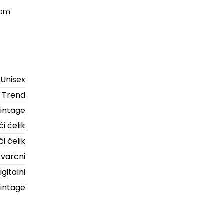
dom
Unisex
Trend
intage
i čelik
i čelik
Kvarcni
igitalni
intage