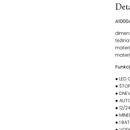
Deta
A1000
dimenz
težina
materij
materij
Funkci
● LED 
● ŠTOP
● DNEV
● AUT
● 12/
● MIN
● 1 BA
● VOD