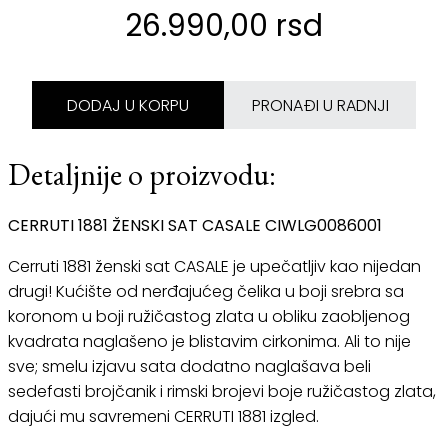
26.990,00 rsd
DODAJ U KORPU
PRONAĐI U RADNJI
Detaljnije o proizvodu:
CERRUTI 1881 ŽENSKI SAT CASALE CIWLG0086001
Cerruti 1881 ženski sat CASALE je upečatljiv kao nijedan
drugi! Kućište od nerđajućeg čelika u boji srebra sa
koronom u boji ružičastog zlata u obliku zaobljenog
kvadrata naglašeno je blistavim cirkonima. Ali to nije
sve; smelu izjavu sata dodatno naglašava beli
sedefasti brojčanik i rimski brojevi boje ružičastog zlata,
dajući mu savremeni CERRUTI 1881 izgled.