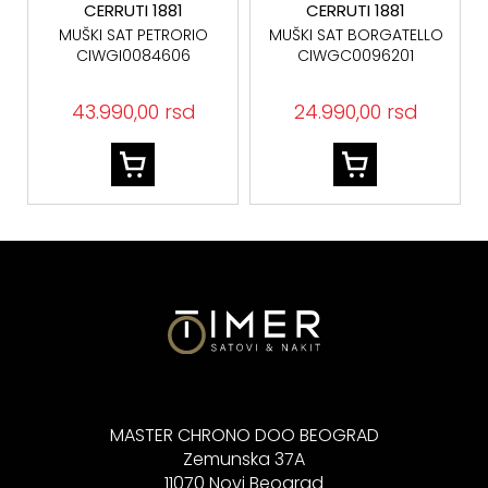
CERRUTI 1881
CERRUTI 1881
MUŠKI SAT BORGATELLO
MUŠKI SPORTSKI SAT
CIWGC0096201
BORGATELLO
CIWGC0096204
24.990,00 rsd
24.900,00 rsd
MASTER CHRONO DOO BEOGRAD
Zemunska 37A
11070 Novi Beograd