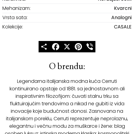
Mehanizam:
Kvarcni
Vrsta sata:
Analogni
Kolekcije:
CASALE
Share
Facebook
X
Pinterest
Viber
O brendu:
Legendarna italijanska modna kuća Cerruti
kontinuirano opstaje od 1881. sa jednostavnom ali
inspirativnim filozofijom: čuvati stalnu trku sa
fluktuirajućim trendovima a nikad ne gubiti iz vida
inovacije koje budućnost donosi. Zasnovana na
italijanskom poreklu, Cerruti reprezentuje neprolaznu,
elegantnu i večnu modu za muškarce i žene: blag
osoben luksuz; istinska moderna klasika; kosmopolitski