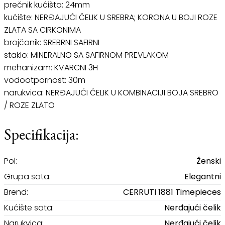
prečnik kućišta: 24mm
kućište: NERĐAJUĆI ČELIK U SREBRA; KORONA U BOJI ROZE
ZLATA SA CIRKONIMA
brojčanik: SREBRNI SAFIRNI
staklo: MINERALNO SA SAFIRNOM PREVLAKOM
mehanizam: KVARCNI 3H
vodootpornost: 30m
narukvica: NERĐAJUĆI ČELIK U KOMBINACIJI BOJA SREBRO
/ ROZE ZLATO
Specifikacija:
Pol:
Ženski
Grupa sata:
Elegantni
Brend:
CERRUTI 1881 Timepieces
Kućište sata:
Nerđajući čelik
Narukvica:
Nerđajući čelik