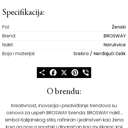
Specifikacija:
Pol:
Ženski
Brend:
BROSWAY
Nakit:
Narukvice
Boja i materijal:
Srebro / Nerđajući čelik
Share
Facebook
X
Pinterest
Viber
O brendu:
Kreativnost, inovacija i predviđanje trendova su
osnova za uspeh BROSWAY brenda. BROSWAY nakit ,
simbol italijanskog stila, rafiniran i jedinstven kao žena
koja ga nosi a sportski i dinamičan kao muškarac koji