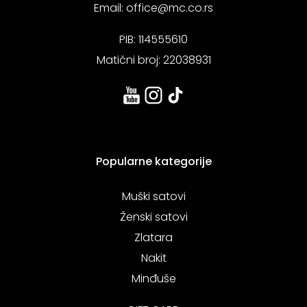
Email:
office@mc.co.rs
PIB: 114555610
Matični broj: 22038931
Popularne kategorije
Muški satovi
Ženski satovi
Zlatara
Nakit
Minđuše