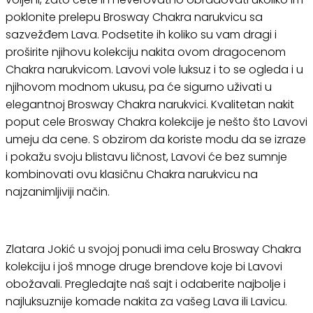
poklonite prelepu Brosway Chakra narukvicu sa
sazvežđem Lava. Podsetite ih koliko su vam dragi i
proširite njihovu kolekciju nakita ovom dragocenom
Chakra narukvicom. Lavovi vole luksuz i to se ogleda i u
njihovom modnom ukusu, pa će sigurno uživati u
elegantnoj Brosway Chakra narukvici. Kvalitetan nakit
poput cele Brosway Chakra kolekcije je nešto što Lavovi
umeju da cene. S obzirom da koriste modu da se izraze
i pokažu svoju blistavu ličnost, Lavovi će bez sumnje
kombinovati ovu klasičnu Chakra narukvicu na
najzanimljiviji način.
Zlatara Jokić u svojoj ponudi ima celu Brosway Chakra
kolekciju i još mnoge druge brendove koje bi Lavovi
obožavali. Pregledajte naš sajt i odaberite najbolje i
najluksuznije komade nakita za vašeg Lava ili Lavicu.