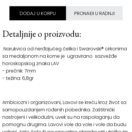
DODAJ U KORPU
PRONAĐI U RADNJI
Detaljnije o proizvodu:
Narukvica od nerđajućeg čelika i Swarovski® cirkonima
sa medaljonom na kome je ugravirano sazvežđe
horoskopskog znaka LAV
- prečnik: 7mm
- težina: 6,8gr
Ambiciozni i organizovani, Lavovi se kreću kroz život sa
samopouzdanjem rođenih pobednika. Zaštitnički
nastrojeni i velikodušni, uvek su na raspolaganju da
pomognu drugima. Lavovi vole da vole i vole da budu
voljeni, zato ćete ih neverovatno obradovati ukoliko im