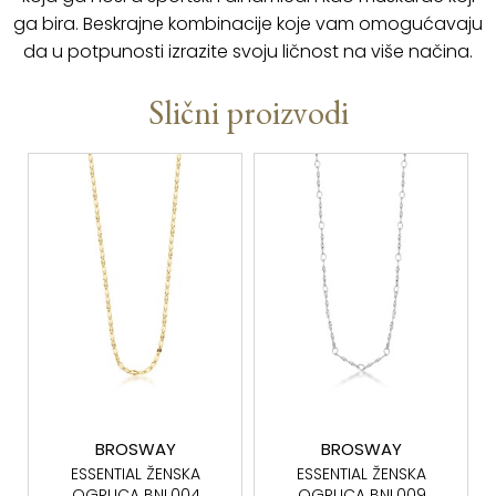
ga bira. Beskrajne kombinacije koje vam omogućavaju
da u potpunosti izrazite svoju ličnost na više načina.
Slični proizvodi
BROSWAY
BROSWAY
ESSENTIAL ŽENSKA
ESSENTIAL ŽENSKA
OGRLICA BNL004
OGRLICA BNL009