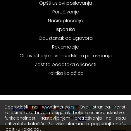
Opšti uslovi poslovanja
Poručivanje
Načini plaćanja
Isporuka
Odustanak od ugovora
Reklamacije
Obaveštenje o vansudskom poravnanju
Zaštita podataka o ličnosti
Politika kolačića
Dobrodošli na www.timer.co.rs. Ova stranica koristi
kolačiće kako bi vam osigurala bolje korisničko iskustvo i
funkcionalnost. Nastavljanjem pretraživanja na sajtu,
prihvatate kolačiće. Za više informacija pogledajte našu
politiku kolačića
.