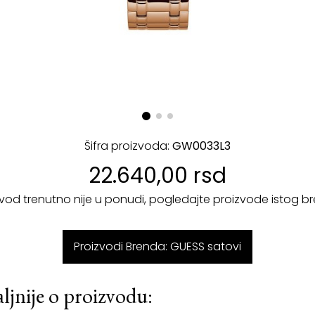
Šifra proizvoda:
GW0033L3
22.640,00 rsd
zvod trenutno nije u ponudi, pogledajte proizvode istog b
Proizvodi Brenda: GUESS satovi
ljnije o proizvodu: