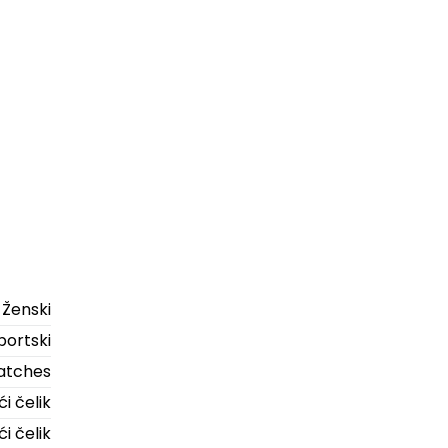
Ženski
portski
atches
i čelik
i čelik