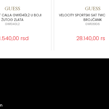
GUESS
L2 U BOJI
VELOCITY SPORTSKI SAT TWO-TONE ZELENI
BROJČANIK
GW1061G6
d
28.140,00 rsd
m