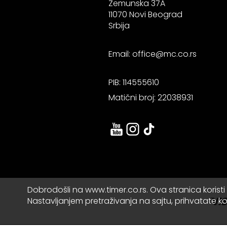
Zemunska 37A
11070 Novi Beograd
Srbija
Email:
office@mc.co.rs
PIB: 114555610
Matični broj: 22038931
Dobrodošli na www.timer.co.rs. Ova stranica koristi 
Nastavljanjem pretraživanja na sajtu, prihvatate k