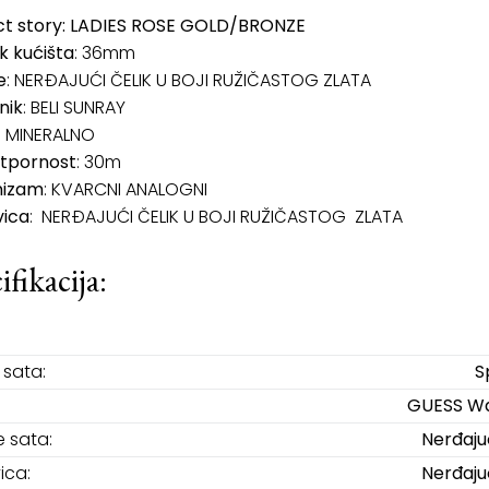
ct story: LADIES ROSE GOLD/BRONZE
k
kućišta
: 36mm
e
: NERĐAJUĆI ČELIK U BOJI RUŽIČASTOG ZLATA
nik
: BELI SUNRAY
: MINERALNO
tpornost
: 30m
izam
: KVARCNI ANALOGNI
vica
: NERĐAJUĆI ČELIK U BOJI RUŽIČASTOG ZLATA
ifikacija:
sata:
S
GUESS W
e sata:
Nerđajuć
ica:
Nerđajuć