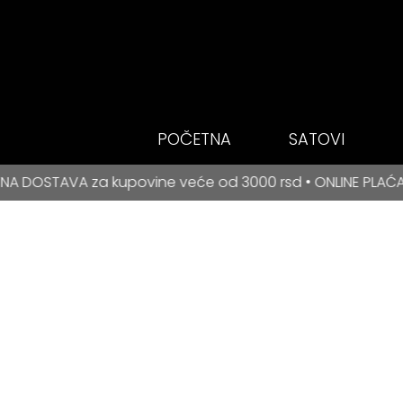
Idi do glavnog
sadržaja
POČETNA
SATOVI
BESPLATNA DOSTAVA za kupovine veće od 3000 rsd • ONLIN
povine veće od 3000 rsd • ONLINE PLAĆANJE NA RATE ZA B