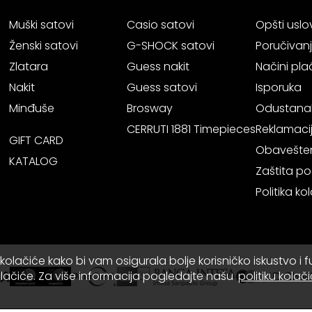
Muški satovi
Casio satovi
Opšti uslo
Ženski satovi
G-SHOCK satovi
Poručivan
Zlatara
Guess nakit
Načini pla
Nakit
Guess satovi
Isporuka
Minđuše
Brosway
Odustana
CERRUTI 1881 Timepieces
Reklamaci
GIFT CARD
Obavešten
KATALOG
Zaštita po
Politika ko
kolačiće kako bi vam osigurala bolje korisničko iskustvo i 
olačiće. Za više informacija pogledajte našu
politiku kolač