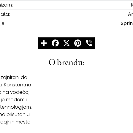
izam:
sata:
An
je:
Spri
Share
Facebook
X
Pinterest
Viber
O brendu:
izajnirani da
a. Konstantna
nd na vodećoj
 je modom i
tehnologijom,
nd prisutan u
odajnih mesta