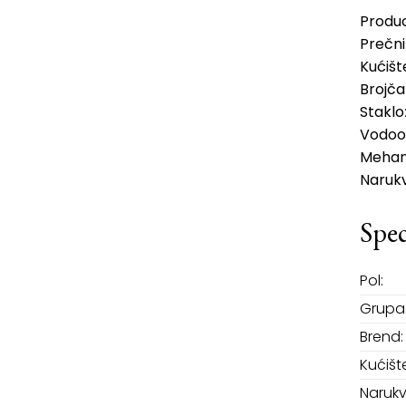
Produ
Prečni
Kućišt
Brojča
Staklo
Vodoo
Mehan
Naruk
Spec
Pol:
Grupa 
Brend:
Kućišt
Narukv