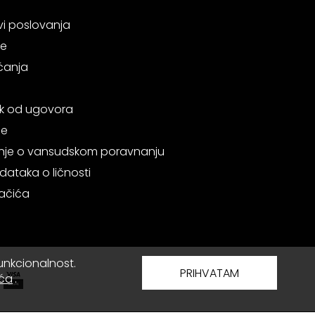
vi poslovanja
je
ćanja
k od ugovora
je
je o vansudskom poravnanju
dataka o ličnosti
lačića
funkcionalnost.
PRIHVATAM
ića
.