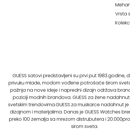
Mehan
Vrsta 
Kolekci
GUESS satovi predstavljeni su prvi put 1983.godine, d
privuku mlade, modom vođene potrošače širom svet
pažnja na nove ideje i napredni dizajn održava bra
poziciji modnih brandova. GUESS za žene nadahnut
svetskim trendovima.GUESS za muskarce nadahnut je 
dizajnom i materijalima. Danas je GUESS Watches bre
preko 100 zemalja sa mrezom distrubutera i 20.000pr
sirom sveta.