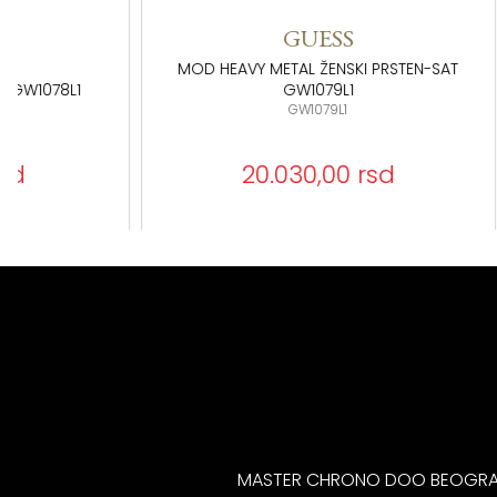
GUESS
MOD HEAVY METAL ŽENSKI PRSTEN-SAT
MOD HEAV
GW1079L1
GW107
GW1079L1
20.030,00 rsd
MASTER CHRONO DOO BEOGR