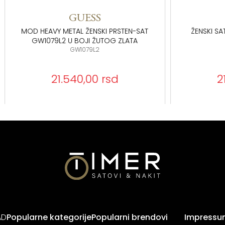
GUESS
GUESS
Y METAL ŽENSKI PRSTEN-SAT
ŽENSKI SAT CALLA GW1040
9L2 U BOJI ŽUTOG ZLATA
ŽUTOG ZLATA
GW1079L2
GW1040L2
21.540,00 rsd
21.540,00 rs
AD
Popularne kategorije
Popularni brendovi
Impressu