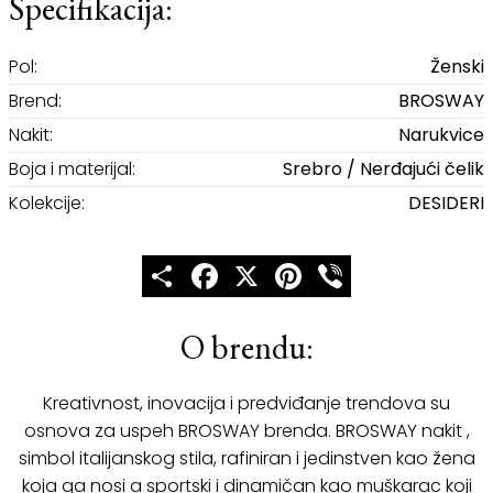
Specifikacija:
Pol:
Ženski
Brend:
BROSWAY
Nakit:
Narukvice
Boja i materijal:
Srebro / Nerđajući čelik
Kolekcije:
DESIDERI
Share
Facebook
X
Pinterest
Viber
O brendu:
Kreativnost, inovacija i predviđanje trendova su
osnova za uspeh BROSWAY brenda. BROSWAY nakit ,
simbol italijanskog stila, rafiniran i jedinstven kao žena
koja ga nosi a sportski i dinamičan kao muškarac koji