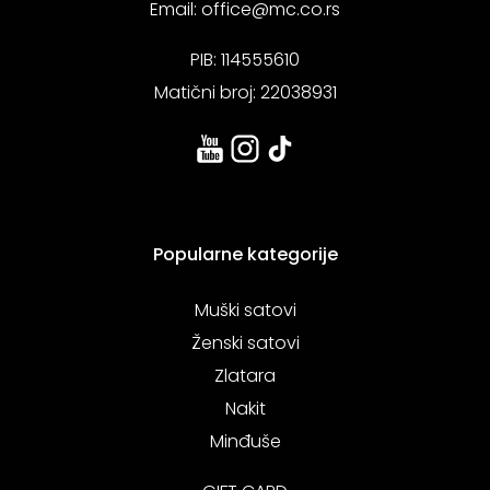
Email:
office@mc.co.rs
PIB: 114555610
Matični broj: 22038931
Popularne kategorije
Muški satovi
Ženski satovi
Zlatara
Nakit
Minđuše