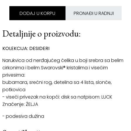
DODAJ U KORPU
PRONAĐI U RADNJI
Detaljnije o proizvodu:
KOLEKCIJA: DESIDERI
Narukvica od nerđajućeg čelika u boji srebra sa belim
cirkonima i belim Swarovski® kristalima i visećim
privesima:
bubamara, srećni rog, detelina sa 4 lista, slonče,
potkovica
- viseći privezak na kopči: disk sa natpisom: LUCK
Značenje: ŽELJA
- podesiva dužina