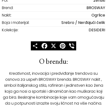
Pol:
Ženski
Brend:
BROSWAY
Nakit:
Ogrlice
Boja i materijal:
Srebro / Nerđajući čelik
Kolekcije:
DESIDERI
Share
Facebook
X
Pinterest
Viber
O brendu:
Kreativnost, inovacija i predviđanje trendova su
osnova za uspeh BROSWAY brenda. BROSWAY nakit ,
simbol italijanskog stila, rafiniran i jedinstven kao žena
koja ga nosi a sportski i dinamičan kao muškarac koji
ga bira. Beskrajne kombinacije koje vam omogućavaju
da u potpunosti izrazite svoju ličnost na više načina.