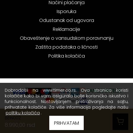
Načini plaćanja
Isporuka
Odustanak od ugovora
Reklamacije
Obaveštenje o vansudskom poravnanju
Zaštita podataka o ličnosti
Politika kolačića
Dobrodošli na www.timer.co.rs. Ova stranica koristi
kolačiće kako bi vam osigurala bolje korisničko iskustvo i
funkcionalnost. Nastavljanjem pretraživanja na sajtu,
prihvatate kolačiće. Za više informacija pogledajte našu
politiku kolačića
.
BEIN002
Copyright © 2026 Timer - Sva prava zadržana.
PRIHVATAM
8.990,00 rsd
Terms of use
|
Privacy policy