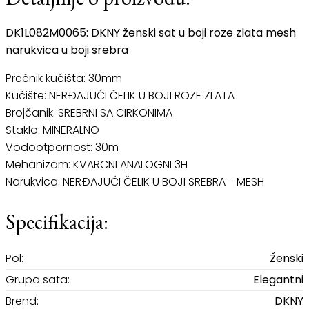
Detaljnije o proizvodu:
DK1L082M0065: DKNY ženski sat u boji roze zlata mesh
narukvica u boji srebra
Prečnik kućišta: 30mm
Kućište: NERĐAJUĆI ČELIK U BOJI ROZE ZLATA
Brojčanik: SREBRNI SA CIRKONIMA
Staklo: MINERALNO
Vodootpornost: 30m
Mehanizam: KVARCNI ANALOGNI 3H
Narukvica: NERĐAJUĆI ČELIK U BOJI SREBRA - MESH
Specifikacija:
Pol:
Ženski
Grupa sata:
Elegantni
Brend:
DKNY