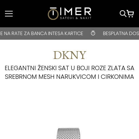
Idi do glavnog
sadržaja
BESPLATNA DOSTAVA za kupovine veće od 3000 rsd • ONLIN
TE ZA BANCA INTESA KARTICE
BESPLATNA DOSTAVA za 
DKNY
ELEGANTNI ŽENSKI SAT U BOJI ROZE ZLATA SA
SREBRNOM MESH NARUKVICOM I CIRKONIMA