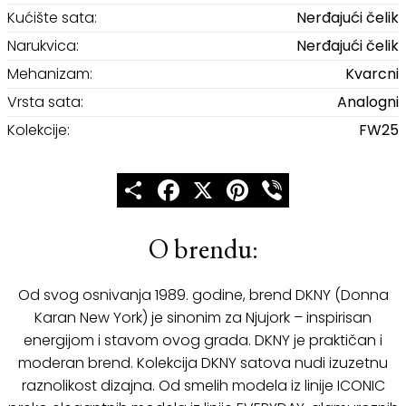
Kućište sata:
Nerđajući čelik
Narukvica:
Nerđajući čelik
Mehanizam:
Kvarcni
Vrsta sata:
Analogni
Kolekcije:
FW25
Share
Facebook
X
Pinterest
Viber
O brendu:
Od svog osnivanja 1989. godine, brend DKNY (Donna
Karan New York) je sinonim za Njujork – inspirisan
energijom i stavom ovog grada. DKNY je praktičan i
moderan brend. Kolekcija DKNY satova nudi izuzetnu
raznolikost dizajna. Od smelih modela iz linije ICONIC