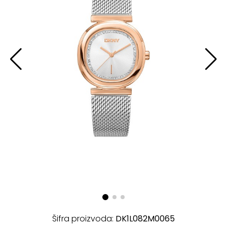
Šifra proizvoda:
DK1L082M0065