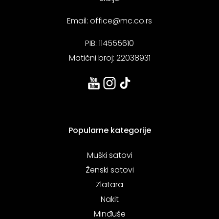
Email:
office@mc.co.rs
PIB: 114555610
Matični broj: 22038931
Popularne kategorije
Muški satovi
Ženski satovi
Zlatara
Nakit
Minđuše