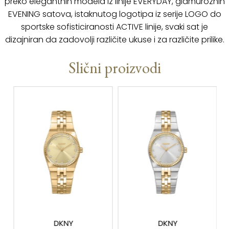
preko elegantnih modela iz linije EVERYDAY, glamuroznih
EVENING satova, istaknutog logotipa iz serije LOGO do
sportske sofisticiranosti ACTIVE linije, svaki sat je
dizajniran da zadovolji različite ukuse i za različite prilike.
Slični proizvodi
DKNY
DKNY