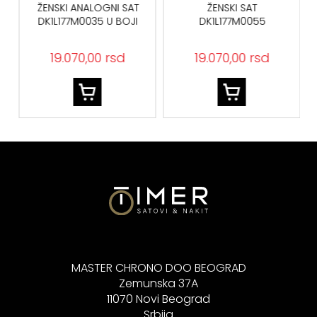
ŽENSKI ANALOGNI SAT
ŽENSKI SAT
DK1L177M0035 U BOJI
DK1L177M0055
ŽUTOG ZLATA
19.070,00 rsd
19.070,00 rsd
MASTER CHRONO DOO BEOGRAD
Zemunska 37A
11070 Novi Beograd
Srbija