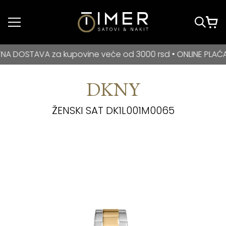
Idi do glavnog
sadržaja
BESPLATNA DOSTAVA za kupovine veće od 3000 rsd • ONLIN
STAVA za kupovine veće od 3000 rsd • ONLINE PLAĆANJE N
DKNY
ŽENSKI SAT DK1L001M0065