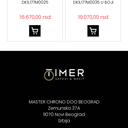
DK1L177M0025
DK1L177M0035 U BOJI
ŽUTOG ZLATA
16.670,00 rsd
19.070,00 rsd
MASTER CHRONO DOO BEOGRAD
Zemunska 37A
11070 Novi Beograd
Srbija