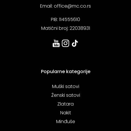
Email:
office@mc.co.rs
PIB: 114555610
Matični broj: 22038931
Popularne kategorije
Muški satovi
Ženski satovi
Zlatara
Nakit
Minđuše