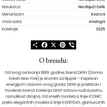
Narukvica:
Nerđajući čelik
Mehanizam:
Kvarcni
Vrsta sata:
Analogni
Kolekcije:
SS25
Share
Facebook
X
Pinterest
Viber
O brendu:
Od svog osnivanja 1989. godine, brend DKNY (Donna
Karan New York) je sinonim za Njujork – inspirisan
energijom i stavom ovog grada. DKNY je praktičan i
moderan brend. Kolekcija DKNY satova nudi izuzetnu
raznolikost dizajna. Od smelih modela iz linije ICONIC
preko elegantnih modela iz linije EVERYDAY, glamuroznih