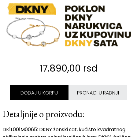
17.890,00 rsd
DODAJ U KORPU
PRONAĐI U RADNJI
Detaljnije o proizvodu:
DK1L001M0065: DKNY ženski sat, kućište kvadratnog