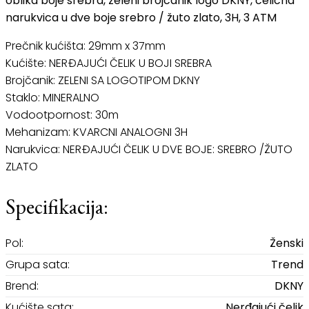
oblika boje srebra, zeleni brojčanik logo DKNY, čelična
narukvica u dve boje srebro / žuto zlato, 3H, 3 ATM
Prečnik kućišta: 29mm x 37mm
Kućište: NERĐAJUĆI ČELIK U BOJI SREBRA
Brojčanik: ZELENI SA LOGOTIPOM DKNY
Staklo: MINERALNO
Vodootpornost: 30m
Mehanizam: KVARCNI ANALOGNI 3H
Narukvica: NERĐAJUĆI ČELIK U DVE BOJE: SREBRO /ŽUTO
ZLATO
Specifikacija:
Pol:
Ženski
Grupa sata:
Trend
Brend:
DKNY
Kućište sata:
Nerđajući čelik