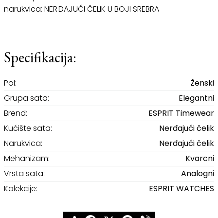
narukvica: NERĐAJUĆI ČELIK U BOJI SREBRA
Specifikacija:
Pol:
Ženski
Grupa sata:
Elegantni
Brend:
ESPRIT Timewear
Kućište sata:
Nerđajući čelik
Narukvica:
Nerđajući čelik
Mehanizam:
Kvarcni
Vrsta sata:
Analogni
Kolekcije:
ESPRIT WATCHES
Share
Facebook
X
Pinterest
Viber