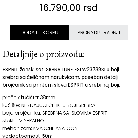
16.790,00 rsd
DODAJ U KORPU
PRONAĐI U RADNJI
Detaljnije o proizvodu:
ESPRIT ženski sat SIGNATURE ESLW23738SI u boji
srebra sa čeličnom narukvicom, poseban detalj
brojčanik sa printom slova ESPRIT u srebrnoj boji.
prečnik kućišta: 38mm
kućište: NERĐAJUĆI ČELIK U BOJI SREBRA
boja brojčanika: SREBRNA SA SLOVIMA ESPRIT
staklo: MINERALNO
mehanizam: KVARCNI ANALOGNI
vodootpornost: 50m