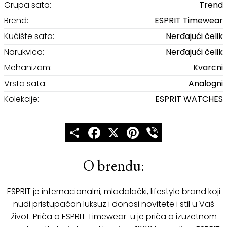
Grupa sata:
Trend
Brend:
ESPRIT Timewear
Kućište sata:
Nerđajući čelik
Narukvica:
Nerđajući čelik
Mehanizam:
Kvarcni
Vrsta sata:
Analogni
Kolekcije:
ESPRIT WATCHES
Share
Facebook
X
Pinterest
Viber
O brendu:
ESPRIT je internacionalni, mladalački, lifestyle brand koji
nudi pristupačan luksuz i donosi novitete i stil u Vaš
život. Priča o ESPRIT Timewear-u je priča o izuzetnom