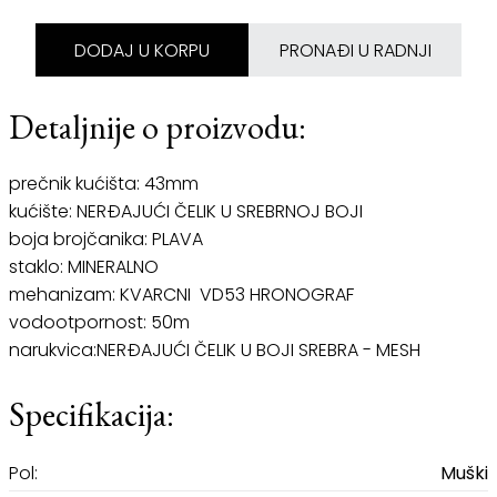
DODAJ U KORPU
PRONAĐI U RADNJI
Detaljnije o proizvodu:
prečnik kućišta: 43mm
kućište: NERĐAJUĆI ČELIK U SREBRNOJ BOJI
boja brojčanika: PLAVA
staklo: MINERALNO
mehanizam: KVARCNI VD53 HRONOGRAF
vodootpornost: 50m
narukvica:NERĐAJUĆI ČELIK U BOJI SREBRA - MESH
Specifikacija:
Pol:
Muški