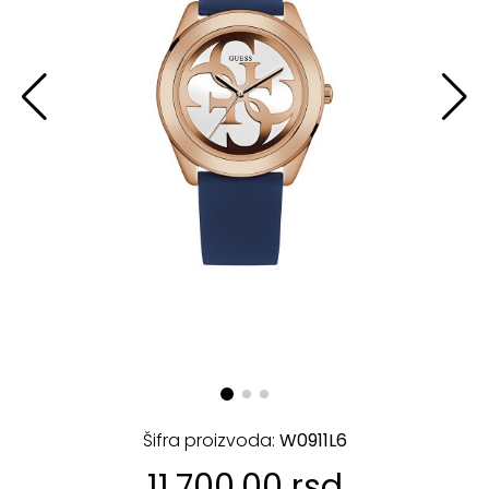
Šifra proizvoda:
W0911L6
11.700,00 rsd