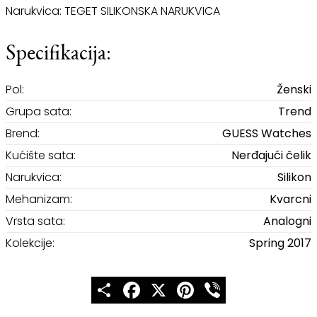
Narukvica: TEGET SILIKONSKA NARUKVICA
Specifikacija:
Pol:
Ženski
Grupa sata:
Trend
Brend:
GUESS Watches
Kućište sata:
Nerđajući čelik
Narukvica:
Silikon
Mehanizam:
Kvarcni
Vrsta sata:
Analogni
Kolekcije:
Spring 2017
Share
Facebook
X
Pinterest
Viber