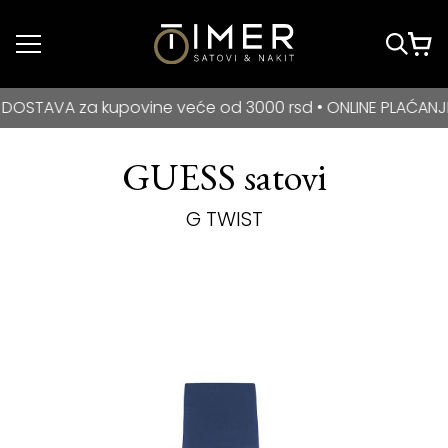
Idi do glavnog
sadržaja
BESPLATNA DOSTAVA za kupovine veće od 3000 rsd • ONLIN
VA za kupovine veće od 3000 rsd • ONLINE PLAĆANJE NA R
GUESS satovi
G TWIST