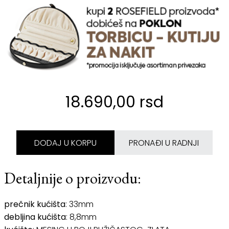
18.690,00 rsd
DODAJ U KORPU
PRONAĐI U RADNJI
Detaljnije o proizvodu:
prečnik kućišta
: 33mm
debljina kućišta
: 8,8mm