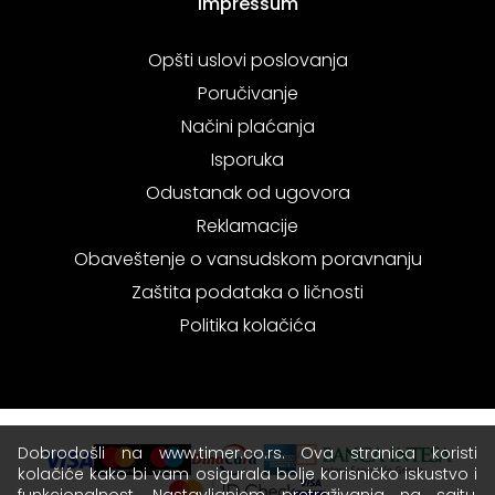
Impressum
Opšti uslovi poslovanja
Poručivanje
Načini plaćanja
Isporuka
Odustanak od ugovora
Reklamacije
Obaveštenje o vansudskom poravnanju
Zaštita podataka o ličnosti
Politika kolačića
Dobrodošli na www.timer.co.rs. Ova stranica koristi
kolačiće kako bi vam osigurala bolje korisničko iskustvo i