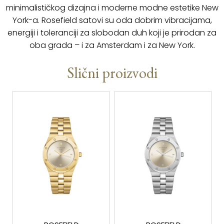
minimalističkog dizajna i moderne modne estetike New
York-a. Rosefield satovi su oda dobrim vibracijama,
energiji i toleranciji za slobodan duh koji je prirodan za
oba grada – i za Amsterdam i za New York.
Slični proizvodi