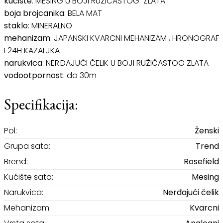
kućište
: MESING U BOJI RUŽIČASTOG ZLATA
boja brojcanika
: BELA MAT
staklo
: MINERALNO
mehanizam
: JAPANSKI KVARCNI MEHANIZAM , HRONOGRAF
I 24H KAZALJKA
narukvica
: NERĐAJUĆI ČELIK U BOJI RUŽIČASTOG ZLATA
vodootpornost
: do 30m
Specifikacija:
Pol:
Ženski
Grupa sata:
Trend
Brend:
Rosefield
Kućište sata:
Mesing
Narukvica:
Nerđajući čelik
Mehanizam:
Kvarcni