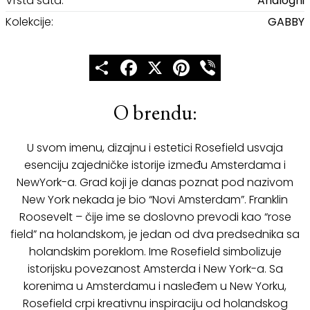
Vrsta sata:
Analogni
Kolekcije:
GABBY
Share
Facebook
X
Pinterest
Viber
O brendu:
U svom imenu, dizajnu i estetici Rosefield usvaja
esenciju zajedničke istorije između Amsterdama i
NewYork-a. Grad koji je danas poznat pod nazivom
New York nekada je bio “Novi Amsterdam”. Franklin
Roosevelt – čije ime se doslovno prevodi kao “rose
field” na holandskom, je jedan od dva predsednika sa
holandskim poreklom. Ime Rosefield simbolizuje
istorijsku povezanost Amsterda i New York-a. Sa
korenima u Amsterdamu i nasleđem u New Yorku,
Rosefield crpi kreativnu inspiraciju od holandskog