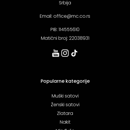
Srbija
Email:
office@mc.co.rs
PIB: 114555610
Matični broj: 22038931
Popularne kategorije
Muški satovi
Ženski satovi
Zlatara
Nakit