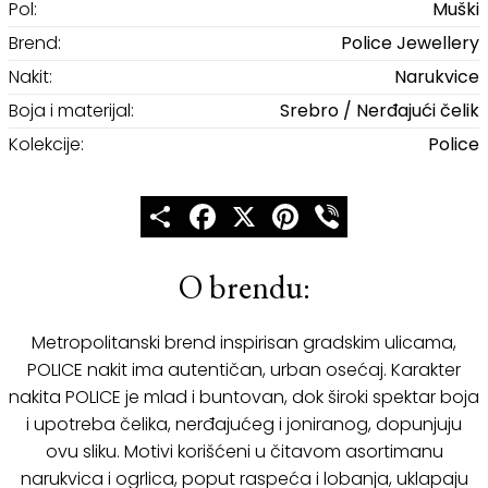
Pol:
Muški
Brend:
Police Jewellery
Nakit:
Narukvice
Boja i materijal:
Srebro / Nerđajući čelik
Kolekcije:
Police
Share
Facebook
X
Pinterest
Viber
O brendu:
Metropolitanski brend inspirisan gradskim ulicama,
POLICE nakit ima autentičan, urban osećaj. Karakter
nakita POLICE je mlad i buntovan, dok široki spektar boja
i upotreba čelika, nerđajućeg i joniranog, dopunjuju
ovu sliku. Motivi korišćeni u čitavom asortimanu
narukvica i ogrlica, poput raspeća i lobanja, uklapaju