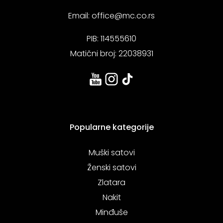
Email:
office@mc.co.rs
PIB: 114555610
Matični broj: 22038931
Popularne kategorije
Muški satovi
Ženski satovi
Zlatara
Nakit
Minđuše