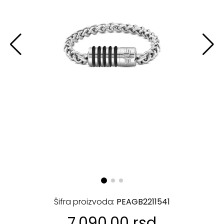
Šifra proizvoda:
PEAGB2211541
7.090,00 rsd