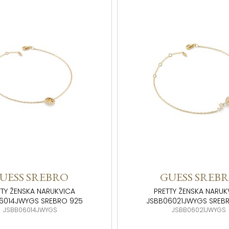
UESS SREBRO
GUESS SREB
TTY ŽENSKA NARUKVICA
PRETTY ŽENSKA NARUK
6014JWYGS SREBRO 925
JSBB06021JWYGS SREB
JSBB06014JWYGS
JSBB06021JWYGS