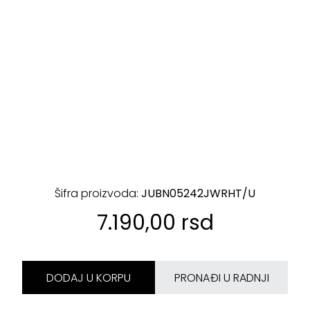
Šifra proizvoda:
JUBN05242JWRHT/U
7.190,00 rsd
DODAJ U KORPU
PRONAĐI U RADNJI