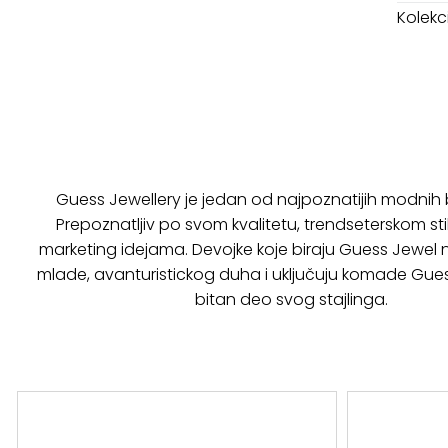
Kolekci
Guess Jewellery je jedan od najpoznatijih modnih
Prepoznatljiv po svom kvalitetu, trendseterskom stil
marketing idejama. Devojke koje biraju Guess Jewel na
mlade, avanturistickog duha i uključuju komade Gue
bitan deo svog stajlinga.