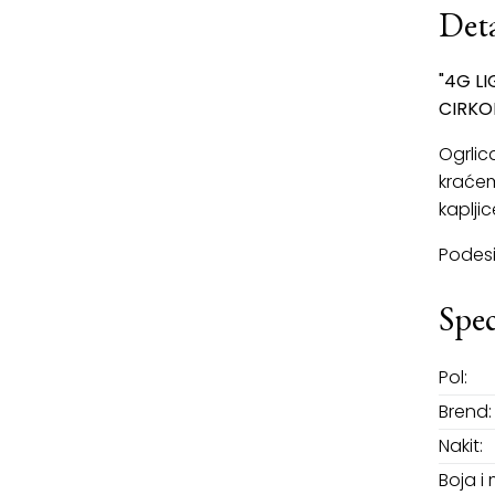
Deta
"4G L
CIRKO
Ogrlic
kraćem
kapljic
Podesi
Spec
Pol:
Brend:
Nakit:
Boja i 