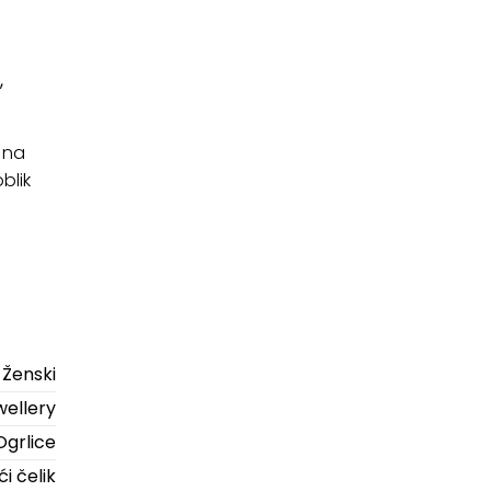
,
 na
blik
Ženski
ellery
Ogrlice
i čelik