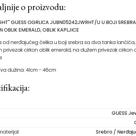
ljnije o proizvodu:
IGHT" GUESS OGRLICA JUBN05242JWRHT/U U BOJI SREBRA
N OBLIK EMERALD, OBLIK KAPLJICE
a od nerđajućeg čelika u boji srebra sa dva tanka lančića,
 privezak cirkon oblik emerald, na dužem privezak cirkon o
e
va dužina: 41cm - 46cm
ifikacija:
GUESS Jew
materijal:
Srebro / Nerđajuć