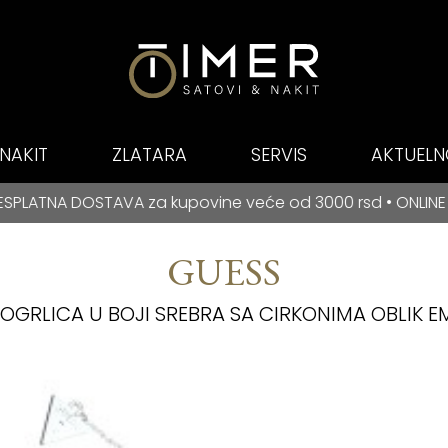
NAKIT
ZLATARA
SERVIS
AKTUELN
E PLAĆANJE NA RATE ZA BANCA INTESA KARTICE
 za kupovine veće od 3000 rsd • ONLINE PLAĆANJE NA RAT
GUESS
OGRLICA U BOJI SREBRA SA CIRKONIMA OBLIK E