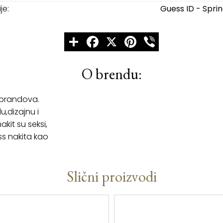
je:
Guess ID - Spri
Share
Facebook
X
Pinterest
Viber
O brendu:
 brandova.
u,dizajnu i
kit su seksi,
ss nakita kao
Slični proizvodi