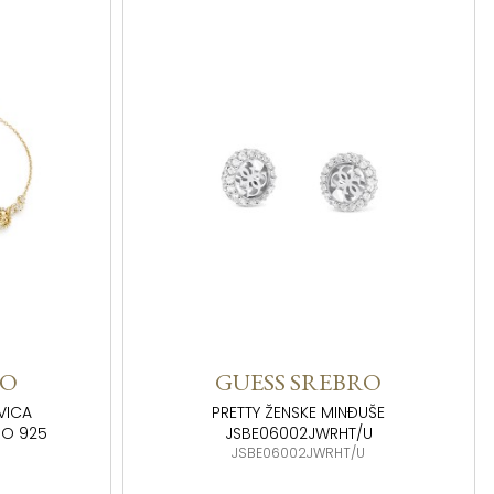
RO
GUESS SREBRO
VICA
PRETTY ŽENSKE MINĐUŠE
RO 925
JSBE06002JWRHT/U
JSBE06002JWRHT/U