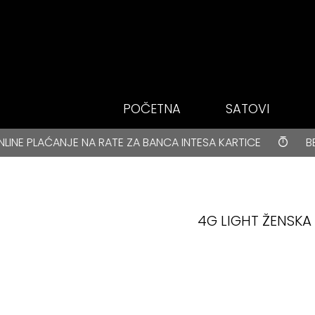
Idi do glavnog
sadržaja
POČETNA
SATOVI
BESPLATNA DOSTAVA za kupovine veće od 3000 rsd • ONLIN
 RATE ZA BANCA INTESA KARTICE
BESPLATNA DOSTAVA
4G LIGHT ŽENSKA 