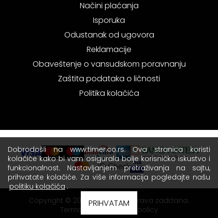
Načini plaćanja
Isporuka
Odustanak od ugovora
Reklamacije
Obaveštenje o vansudskom poravnanju
Zaštita podataka o ličnosti
Politika kolačića
Dobrodošli na www.timer.co.rs. Ova stranica koristi
kolačiće kako bi vam osigurala bolje korisničko iskustvo i
funkcionalnost. Nastavljanjem pretraživanja na sajtu,
prihvatate kolačiće. Za više informacija pogledajte našu
politiku kolačića
.
Copyright © 2026 Timer - Sva prava zadržana.
PRIHVATAM
Terms of use
|
Privacy policy