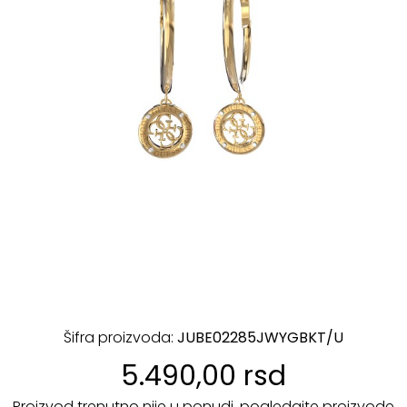
Šifra proizvoda:
JUBE02285JWYGBKT/U
5.490,00 rsd
Proizvod trenutno nije u ponudi, pogledajte proizvode