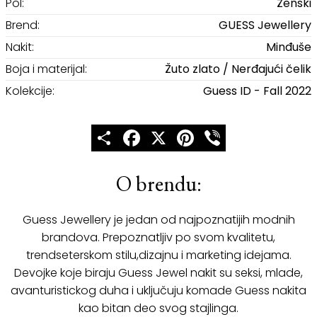
Pol:
Ženski
Brend:
GUESS Jewellery
Nakit:
Minđuše
Boja i materijal:
Žuto zlato / Nerđajući čelik
Kolekcije:
Guess ID - Fall 2022
Share
Facebook
X
Pinterest
Viber
O brendu:
Guess Jewellery je jedan od najpoznatijih modnih
brandova. Prepoznatljiv po svom kvalitetu,
trendseterskom stilu,dizajnu i marketing idejama.
Devojke koje biraju Guess Jewel nakit su seksi, mlade,
avanturistickog duha i uključuju komade Guess nakita
kao bitan deo svog stajlinga.