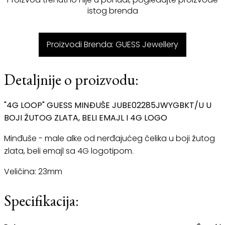
istog brenda
Proizvodi Brenda: GUESS Jewellery
Detaljnije o proizvodu:
"4G LOOP" GUESS MINĐUŠE JUBE02285JWYGBKT/U U
BOJI ŽUTOG ZLATA, BELI EMAJL I 4G LOGO
Minđuše - male alke od nerđajućeg čelika u boji žutog
zlata, beli emajl sa 4G logotipom.
Veličina: 23mm
Specifikacija: