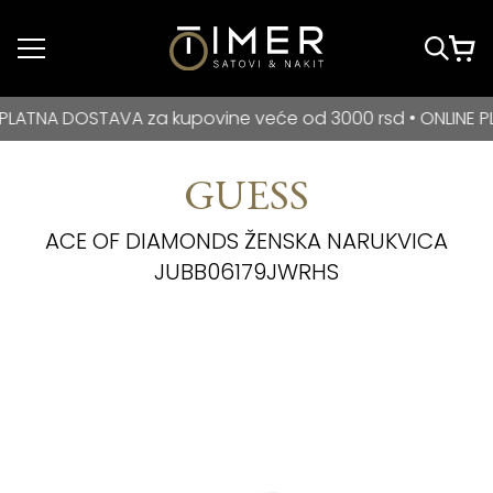
Idi do glavnog
sadržaja
BESPLATNA DOSTAVA za kupovine veće od 3000 rsd • ONLIN
A DOSTAVA za kupovine veće od 3000 rsd • ONLINE PLAĆAN
GUESS
ACE OF DIAMONDS ŽENSKA NARUKVICA
JUBB06179JWRHS