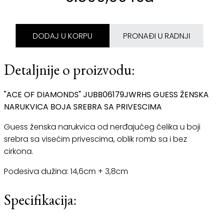
DODAJ U KORPU
PRONAĐI U RADNJI
Detaljnije o proizvodu:
"ACE OF DIAMONDS" JUBB06179JWRHS GUESS ŽENSKA
NARUKVICA BOJA SREBRA SA PRIVESCIMA
Guess ženska narukvica od nerđajućeg čelika u boji
srebra sa visećim privescima, oblik romb sa i bez
cirkona.
Podesiva dužina: 14,6cm + 3,8cm
Specifikacija: