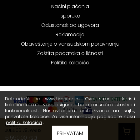
Načini plaćanja
Isporuka
Odustanak od ugovora
Reklamacije
Obaveštenje o vansudskom poravnanju
Zaštita podataka o ličnosti
Politika kolačića
Dobrodošli na www.timer.co.rs. Ova stranica koristi
kolačiće kako bi vam osigurala bolje korisničko iskustvo i
funkcionalnost. Nastavljanjem pretraživanja na sajtu,
prihvatate kolačiće. Za više informacija pogledajte našu
politiku kolačića
.
GUESS
JUBB06179JWRHS
Copyright © 2026 Timer - Sva prava zadržana.
PRIHVATAM
6.590,00 rsd
Terms of use
|
Privacy policy