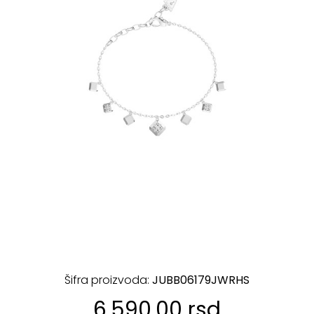
Šifra proizvoda:
JUBB06179JWRHS
6.590,00 rsd