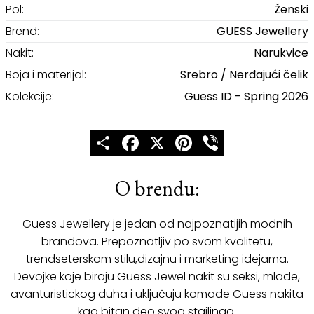
Pol:
Ženski
Brend:
GUESS Jewellery
Nakit:
Narukvice
Boja i materijal:
Srebro / Nerđajući čelik
Kolekcije:
Guess ID - Spring 2026
Share
Facebook
X
Pinterest
Viber
O brendu:
Guess Jewellery je jedan od najpoznatijih modnih
brandova. Prepoznatljiv po svom kvalitetu,
trendseterskom stilu,dizajnu i marketing idejama.
Devojke koje biraju Guess Jewel nakit su seksi, mlade,
avanturistickog duha i uključuju komade Guess nakita
kao bitan deo svog stajlinga.