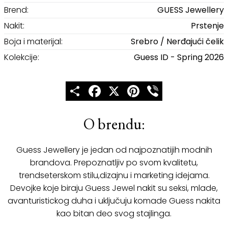
Brend:
GUESS Jewellery
Nakit:
Prstenje
Boja i materijal:
Srebro / Nerđajući čelik
Kolekcije:
Guess ID - Spring 2026
Share
Facebook
X
Pinterest
Viber
O brendu:
Guess Jewellery je jedan od najpoznatijih modnih
brandova. Prepoznatljiv po svom kvalitetu,
trendseterskom stilu,dizajnu i marketing idejama.
Devojke koje biraju Guess Jewel nakit su seksi, mlade,
avanturistickog duha i uključuju komade Guess nakita
kao bitan deo svog stajlinga.