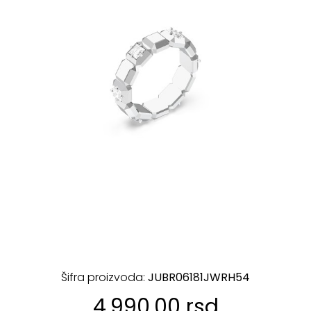
Šifra proizvoda:
JUBR06181JWRH54
4.990,00 rsd