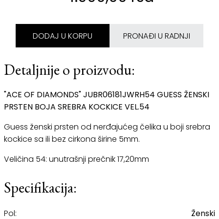
DODAJ U KORPU
PRONAĐI U RADNJI
Detaljnije o proizvodu:
"ACE OF DIAMONDS" JUBR06181JWRH54 GUESS ŽENSKI
PRSTEN BOJA SREBRA KOCKICE VEL.54
Guess ženski prsten od nerđajućeg čelika u boji srebra
kockice sa ili bez cirkona širine 5mm.
Veličina 54: unutrašnji prečnik 17,20mm
Specifikacija:
Pol:
Ženski