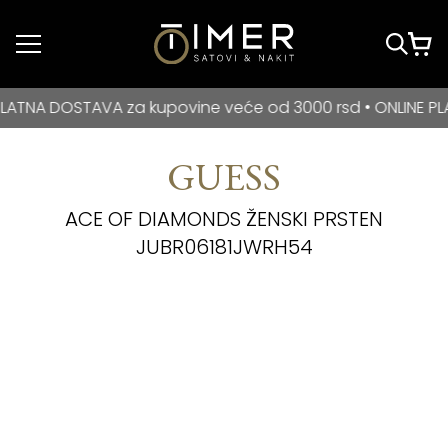
Idi do glavnog
sadržaja
BESPLATNA DOSTAVA za kupovine veće od 3000 rsd • ONLIN
A DOSTAVA za kupovine veće od 3000 rsd • ONLINE PLAĆAN
GUESS
ACE OF DIAMONDS ŽENSKI PRSTEN
JUBR06181JWRH54