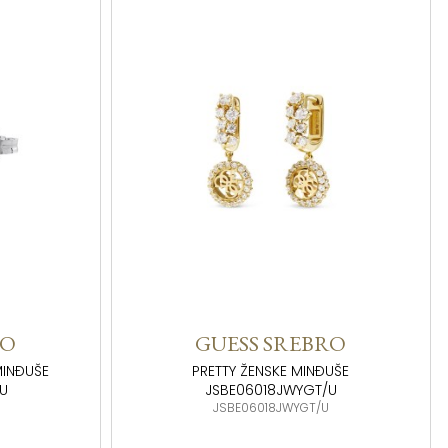
RO
GUESS SREBRO
MINĐUŠE
PRETTY ŽENSKE MINĐUŠE
/U
JSBE06018JWYGT/U
U
JSBE06018JWYGT/U