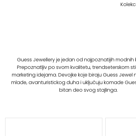
Kolekci
Guess Jewellery je jedan od najpoznatijih modnih
Prepoznatljiv po svom kvalitetu, trendseterskom stil
marketing idejama. Devojke koje biraju Guess Jewel na
mlade, avanturistickog duha i uključuju komade Gue
bitan deo svog stajlinga.