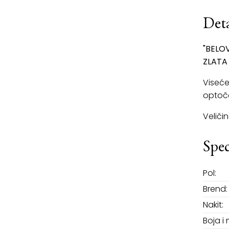
Deta
"BELO
ZLATA
Viseće
optoče
Veliči
Spec
Pol:
Brend:
Nakit:
Boja i 