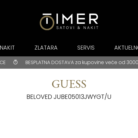
NAKIT
ZLATARA
SERVIS
AKTUELN
E PLAĆANJE NA RATE ZA BANCA INTESA KARTICE
A DOSTAVA za kupovine veće od 3000 rsd • ONLINE PLAĆAN
GUESS
BELOVED JUBE05013JWYGT/U