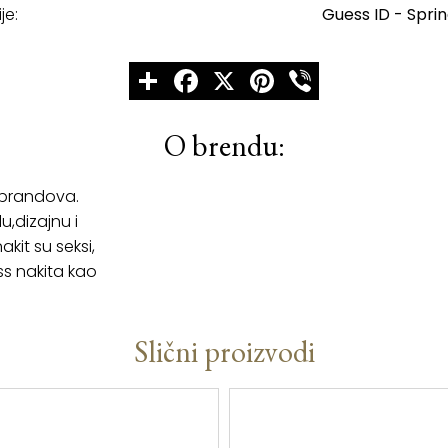
je:
Guess ID - Spri
Share
Facebook
X
Pinterest
Viber
O brendu:
 brandova.
u,dizajnu i
kit su seksi,
ss nakita kao
Slični proizvodi