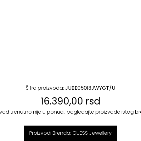
Šifra proizvoda:
JUBE05013JWYGT/U
16.390,00 rsd
zvod trenutno nije u ponudi, pogledajte proizvode istog b
Proizvodi Brenda: GUESS Jewellery