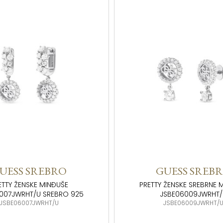
UESS SREBRO
GUESS SREB
ETTY ŽENSKE MINĐUŠE
PRETTY ŽENSKE SREBRNE 
007JWRHT/U SREBRO 925
JSBE06009JWRHT
JSBE06007JWRHT/U
JSBE06009JWRHT/