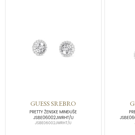
GUESS SREBRO
G
PRETTY ŽENSKE MINĐUŠE
PR
JSBE06002JWRHT/U
JSBE06
JSBE06002JWRHT/U