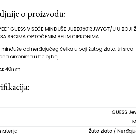
ljnije o proizvodu:
VED" GUESS VISEĆE MINĐUŠE JUBE05013JWYGT/U U BOJI
 SA SRCIMA OPTOČENIM BELIM CIRKONIMA
 minđuše od nerđajućeg čelika u boji žutog zlata, tri srca
na cirkonima u beloj boji.
na: 40mm
ifikacija:
GUESS Jew
M
materijal:
Žuto zlato / Nerđajuć