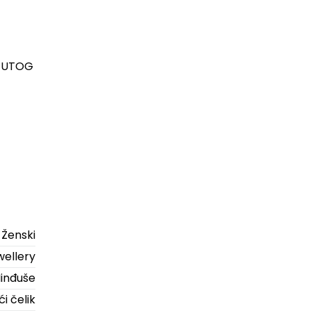
 ŽUTOG
Ženski
ellery
inđuše
i čelik