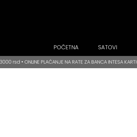
Idi do glavnog
sadržaja
POČETNA
SATOVI
BESPLATNA DOSTAVA za kupovine veće od 3000 rsd • ONLIN
AĆANJE NA RATE ZA BANCA INTESA KARTICE
BESPLATN