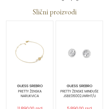
Slični proizvodi
GUESS SREBRO
GUESS SREBRO
PRETTY ŽENSKA
PRETTY ŽENSKE MINĐUŠE
NARUKVICA
JSBE06002JWRHT/U
JSBB06021JWYGS
SREBRO 925
11.890,00 rsd
5.890,00 rsd