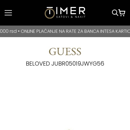
Idi do glavnog
sadržaja
BESPLATNA DOSTAVA za kupovine veće od 3000 rsd • ONLIN
d • ONLINE PLAĆANJE NA RATE ZA BANCA INTESA KARTICE
GUESS
BELOVED JUBR05019JWYG56