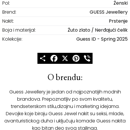
Pol:
Ženski
Brend:
GUESS Jewellery
Nakit:
Prstenje
Boja i materijal:
Žuto zlato / Nerđajući čelik
Kolekcije:
Guess ID - Spring 2025
Share
Facebook
X
Pinterest
Viber
O brendu:
Guess Jewellery je jedan od najpoznatijih modnih
brandova. Prepoznatljiv po svom kvalitetu,
trendseterskom stilu,dizajnu i marketing idejama.
Devojke koje biraju Guess Jewel nakit su seksi, mlade,
avanturistickog duha i uključuju komade Guess nakita
kao bitan deo svog stajlinga.