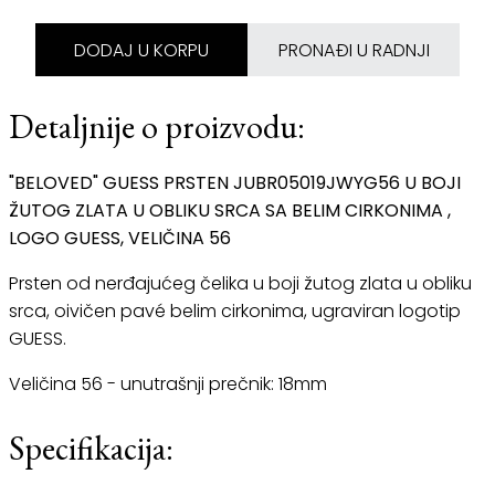
DODAJ U KORPU
PRONAĐI U RADNJI
Detaljnije o proizvodu:
"BELOVED" GUESS PRSTEN JUBR05019JWYG56 U BOJI
ŽUTOG ZLATA U OBLIKU SRCA SA BELIM CIRKONIMA ,
LOGO GUESS, VELIČINA 56
Prsten od nerđajućeg čelika u boji žutog zlata u obliku
srca, oivičen pavé belim cirkonima, ugraviran logotip
GUESS.
Veličina 56 - unutrašnji prečnik: 18mm
Specifikacija: