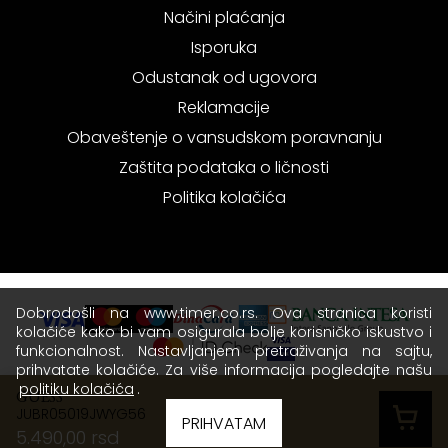
Načini plaćanja
Isporuka
Odustanak od ugovora
Reklamacije
Obaveštenje o vansudskom poravnanju
Zaštita podataka o ličnosti
Politika kolačića
Dobrodošli na www.timer.co.rs. Ova stranica koristi
kolačiće kako bi vam osigurala bolje korisničko iskustvo i
funkcionalnost. Nastavljanjem pretraživanja na sajtu,
prihvatate kolačiće. Za više informacija pogledajte našu
politiku kolačića
.
GUESS
JUBR05019JWYG56
Copyright © 2026 Timer - Sva prava zadržana.
PRIHVATAM
5.490,00 rsd
Terms of use
|
Privacy policy