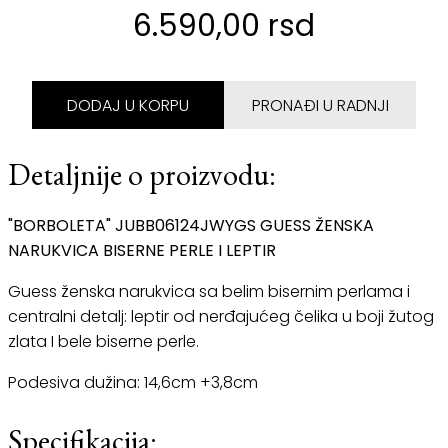
6.590,00 rsd
DODAJ U KORPU
PRONAĐI U RADNJI
Detaljnije o proizvodu:
"BORBOLETA" JUBB06124JWYGS GUESS ŽENSKA
NARUKVICA BISERNE PERLE I LEPTIR
Guess ženska narukvica sa belim bisernim perlama i
centralni detalj: leptir od nerđajućeg čelika u boji žutog
zlata I bele biserne perle.
Podesiva dužina: 14,6cm +3,8cm
Specifikacija: