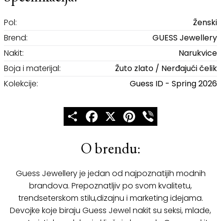
Pol:
Ženski
Brend:
GUESS Jewellery
Nakit:
Narukvice
Boja i materijal:
Žuto zlato / Nerđajući čelik
Kolekcije:
Guess ID - Spring 2026
Share
Facebook
X
Pinterest
Viber
O brendu:
Guess Jewellery je jedan od najpoznatijih modnih
brandova. Prepoznatljiv po svom kvalitetu,
trendseterskom stilu,dizajnu i marketing idejama.
Devojke koje biraju Guess Jewel nakit su seksi, mlade,