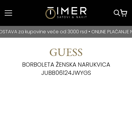
Idi do glavnog
sadržaja
BESPLATNA DOSTAVA za kupovine veće od 3000 rsd • ONLIN
 za kupovine veće od 3000 rsd • ONLINE PLAĆANJE NA RAT
GUESS
BORBOLETA ŽENSKA NARUKVICA
JUBB06124JWYGS