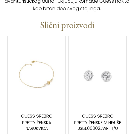
avanturistickog duha i uključuju komade Guess nakita
kao bitan deo svog stajlinga.
Slični proizvodi
GUESS SREBRO
GUESS SREBRO
PRETTY ŽENSKA
PRETTY ŽENSKE MINĐUŠE
NARUKVICA
JSBE06002JWRHT/U