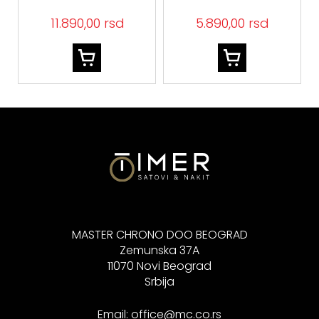
JSBB06021JWYGS
SREBRO 925
11.890,00 rsd
5.890,00 rsd
MASTER CHRONO DOO BEOGRAD
Zemunska 37A
11070 Novi Beograd
Srbija
Email:
office@mc.co.rs