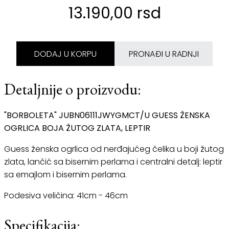
13.190,00 rsd
DODAJ U KORPU
PRONAĐI U RADNJI
Detaljnije o proizvodu:
"BORBOLETA" JUBN06111JWYGMCT/U GUESS ŽENSKA
OGRLICA BOJA ŽUTOG ZLATA, LEPTIR
Guess ženska ogrlica od nerđajućeg čelika u boji žutog
zlata, lančić sa bisernim perlama i centralni detalj: leptir
sa emajlom i bisernim perlama.
Podesiva veličina: 41cm - 46cm
Specifikacija: