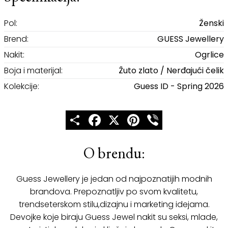
Pol:
Ženski
Brend:
GUESS Jewellery
Nakit:
Ogrlice
Boja i materijal:
Žuto zlato / Nerđajući čelik
Kolekcije:
Guess ID - Spring 2026
Share
Facebook
X
Pinterest
Viber
O brendu:
Guess Jewellery je jedan od najpoznatijih modnih
brandova. Prepoznatljiv po svom kvalitetu,
trendseterskom stilu,dizajnu i marketing idejama.
Devojke koje biraju Guess Jewel nakit su seksi, mlade,