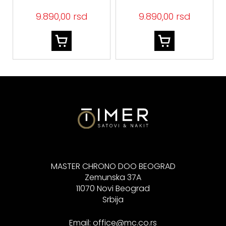
925 JSBB06010JWRHS
JSBB06014JWYGS
SREBRO 925
9.890,00 rsd
9.890,00 rsd
MASTER CHRONO DOO BEOGRAD
Zemunska 37A
11070 Novi Beograd
Srbija
Email:
office@mc.co.rs