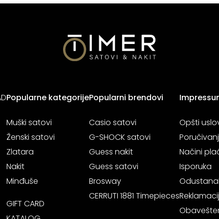
AD
Popularne kategorije
Popularni brendovi
Impressu
Muški satovi
Casio satovi
Opšti uslo
Ženski satovi
G-SHOCK satovi
Poručivan
Zlatara
Guess nakit
Načini pla
Nakit
Guess satovi
Isporuka
Minđuše
Brosway
Odustana
CERRUTI 1881 Timepieces
Reklamaci
GIFT CARD
Obavešten
KATALOG