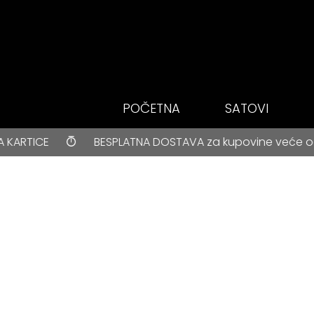
Idi do glavnog
sadržaja
POČETNA
SATOVI
BESPLATNA DOSTAVA za kupovine veće od 3000 rsd • ONLIN
BESPLATNA DOSTAVA za kupovine veće od 3000 rsd • O