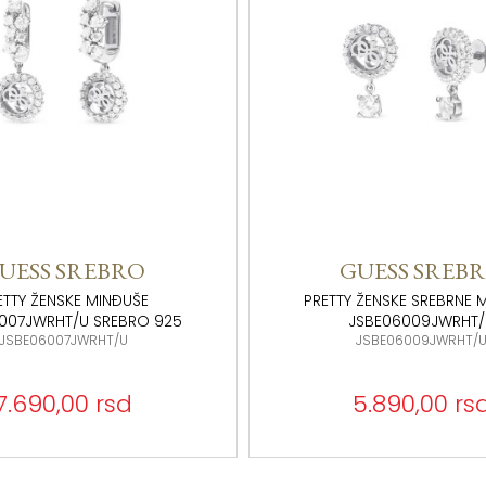
UESS SREBRO
GUESS SREB
ETTY ŽENSKE MINĐUŠE
PRETTY ŽENSKE SREBRNE 
007JWRHT/U SREBRO 925
JSBE06009JWRHT
JSBE06007JWRHT/U
JSBE06009JWRHT/
7.690,00 rsd
5.890,00 rs