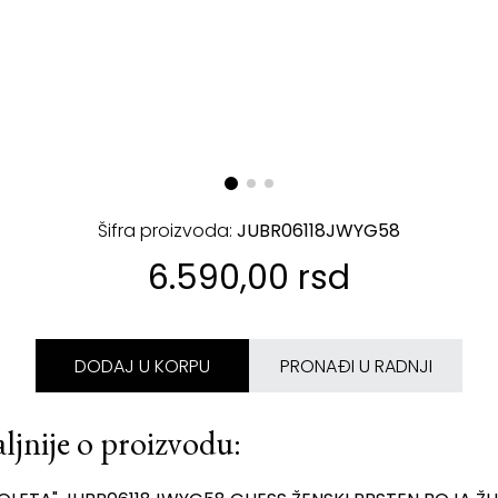
Šifra proizvoda:
JUBR06118JWYG58
6.590,00 rsd
DODAJ U KORPU
PRONAĐI U RADNJI
ljnije o proizvodu: