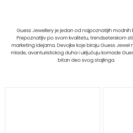
Guess Jewellery je jedan od najpoznatijih modnih
Prepoznatljiv po svom kvalitetu, trendseterskom stil
marketing idejama. Devojke koje biraju Guess Jewel na
mlade, avanturistickog duha i uključuju komade Gue
bitan deo svog stajlinga.