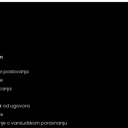
m
vi poslovanja
je
ćanja
k od ugovora
je
je o vansudskom poravnanju