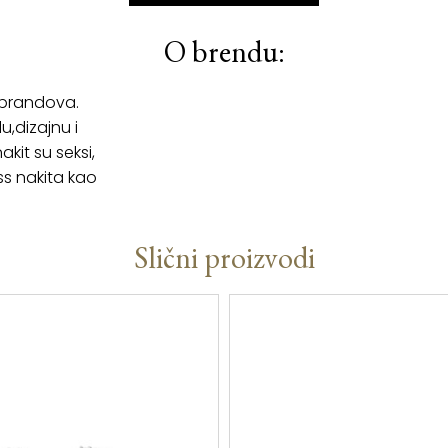
O brendu:
 brandova.
u,dizajnu i
kit su seksi,
ss nakita kao
Slični proizvodi