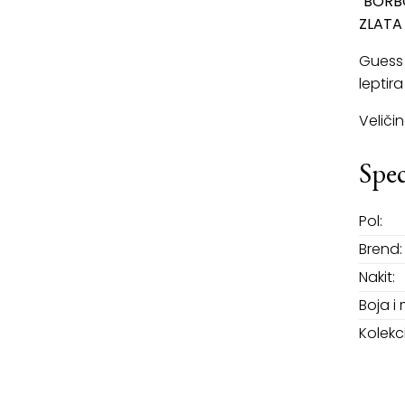
"BORB
ZLATA 
Guess 
leptir
Veliči
Spec
Pol:
Brend:
Nakit:
Boja i 
Kolekci