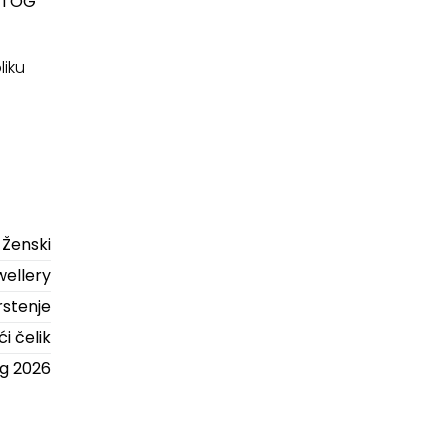
UTOG
liku
Ženski
ellery
rstenje
i čelik
ng 2026