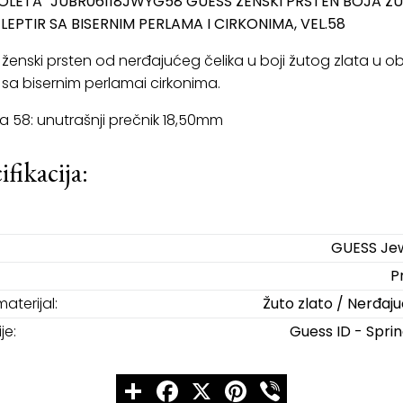
OLETA" JUBR06118JWYG58 GUESS ŽENSKI PRSTEN BOJA Ž
LEPTIR SA BISERNIM PERLAMA I CIRKONIMA, VEL.58
ženski prsten od nerđajućeg čelika u boji žutog zlata u ob
a sa bisernim perlamai cirkonima.
na 58: unutrašnji prečnik 18,50mm
ifikacija:
GUESS Jew
P
materijal:
Žuto zlato / Nerđajuć
je:
Guess ID - Spri
Share
Facebook
X
Pinterest
Viber