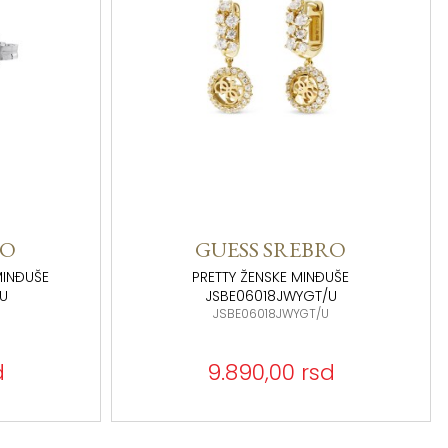
RO
GUESS SREBRO
MINĐUŠE
PRETTY ŽENSKE MINĐUŠE
/U
JSBE06018JWYGT/U
U
JSBE06018JWYGT/U
d
9.890,00 rsd