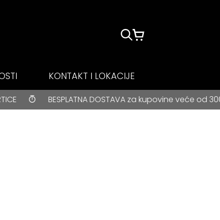
OSTI
KONTAKT I LOKACIJE
ESPLATNA DOSTAVA za kupovine veće od 3000 rsd • ONLINE