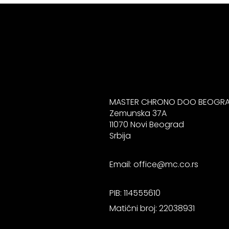
MASTER CHRONO DOO BEOGR
Zemunska 37A
11070 Novi Beograd
Srbija
Email:
office@mc.co.rs
PIB: 114555610
Matični broj: 22038931