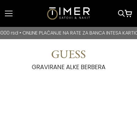
Idi do glavnog
sadržaja
BESPLATNA DOSTAVA za kupovine veće od 3000 rsd • ONLIN
d • ONLINE PLAĆANJE NA RATE ZA BANCA INTESA KARTICE
GUESS
GRAVIRANE ALKE BERBERA