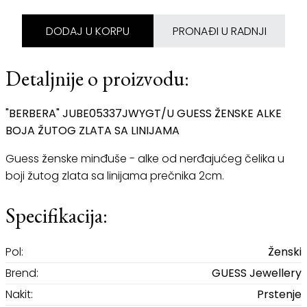
DODAJ U KORPU
PRONAĐI U RADNJI
Detaljnije o proizvodu:
"BERBERA" JUBE05337JWYGT/U GUESS ŽENSKE ALKE
BOJA ŽUTOG ZLATA SA LINIJAMA
Guess ženske minđuše - alke od nerđajućeg čelika u
boji žutog zlata sa linijama prečnika 2cm.
Specifikacija:
Pol:
Ženski
Brend:
GUESS Jewellery
Nakit:
Prstenje