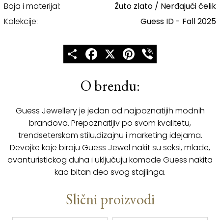
Boja i materijal:
Žuto zlato / Nerđajući čelik
Kolekcije:
Guess ID - Fall 2025
Share
Facebook
X
Pinterest
Viber
O brendu:
Guess Jewellery je jedan od najpoznatijih modnih
brandova. Prepoznatljiv po svom kvalitetu,
trendseterskom stilu,dizajnu i marketing idejama.
Devojke koje biraju Guess Jewel nakit su seksi, mlade,
avanturistickog duha i uključuju komade Guess nakita
kao bitan deo svog stajlinga.
Slični proizvodi