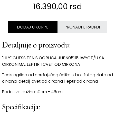
16.390,00 rsd
DODAJ U KORPU
PRONAĐI U RADNJI
Detaljnije o proizvodu:
"LILY" GUESS TENIS OGRLICA JUBN05118JWYGT/U SA
CIRKONIMA, LEPTIR I CVET OD CIRKONA
Tenis ogrlica od nerđajućeg čelika u boji žutog zlata od
cirkona, detalj: cvet od cirkona i leptir od cirkona
Podesiva dužina: 41cm - 46cm
Specifikacija: