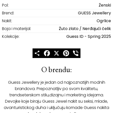
Pol:
Ženski
Brend:
GUESS Jewellery
Nakit:
Ogrlice
Boja i materijal:
Žuto zlato / Nerđajući čelik
Kolekcije:
Guess ID - Spring 2025
Share
Facebook
X
Pinterest
Viber
O brendu:
Guess Jewellery je jedan od najpoznatijih modnih
brandova. Prepoznatljiv po svom kvalitetu,
trendseterskom stilu,dizajnu i marketing idejama.
Devojke koje biraju Guess Jewel nakit su seksi, mlade,
avanturistickog duha i uključuju komade Guess nakita