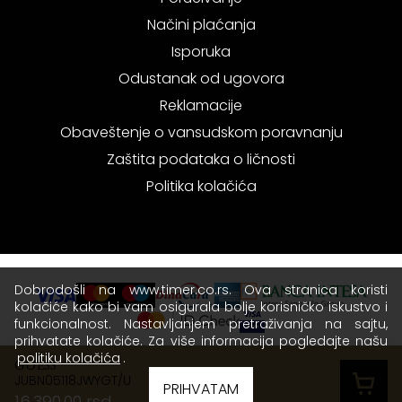
Načini plaćanja
Isporuka
Odustanak od ugovora
Reklamacije
Obaveštenje o vansudskom poravnanju
Zaštita podataka o ličnosti
Politika kolačića
Dobrodošli na www.timer.co.rs. Ova stranica koristi
kolačiće kako bi vam osigurala bolje korisničko iskustvo i
funkcionalnost. Nastavljanjem pretraživanja na sajtu,
prihvatate kolačiće. Za više informacija pogledajte našu
politiku kolačića
.
GUESS
JUBN05118JWYGT/U
Copyright © 2026 Timer - Sva prava zadržana.
PRIHVATAM
16.390,00 rsd
Terms of use
|
Privacy policy