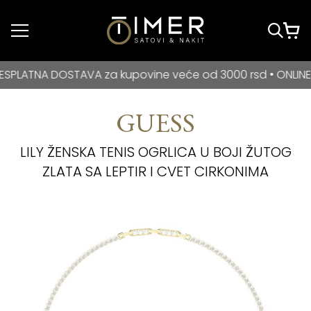
Idi do glavnog
sadržaja
BESPLATNA DOSTAVA za kupovine veće od 3000 rsd • ONLIN
TNA DOSTAVA za kupovine veće od 3000 rsd • ONLINE PLAĆ
GUESS
LILY ŽENSKA TENIS OGRLICA U BOJI ŽUTOG
ZLATA SA LEPTIR I CVET CIRKONIMA