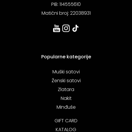
PIB: 114555610
Matični broj: 22038931
Popularne kategorije
Muški satovi
Ženski satovi
Zlatara
Nakit
Minđuše
GIFT CARD
KATALOG