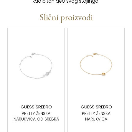
kao bitan deo svog stajlinga.
Slični proizvodi
GUESS SREBRO
GUESS SREBRO
PRETTY ŽENSKA
PRETTY ŽENSKA
NARUKVICA OD SREBRA
NARUKVICA
925 JSBB06010JWRHS
JSBB06014JWYGS
SREBRO 925