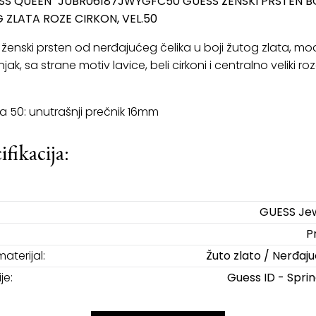
ESS QUEEN" JUBR06187JWYGFC50 GUESS ŽENSKI PRSTEN 
 ZLATA ROZE CIRKON, VEL.50
ženski prsten od nerđajućeg čelika u boji žutog zlata, mod
ak, sa strane motiv lavice, beli cirkoni i centralno veliki ro
na 50: unutrašnji prečnik 16mm
ifikacija:
GUESS Jew
P
materijal:
Žuto zlato / Nerđajuć
je:
Guess ID - Spri