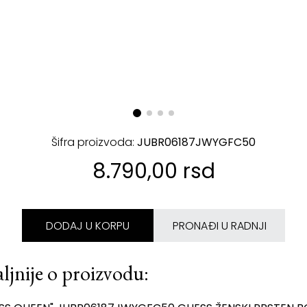
Šifra proizvoda:
JUBR06187JWYGFC50
8.790,00 rsd
DODAJ U KORPU
PRONAĐI U RADNJI
ljnije o proizvodu: