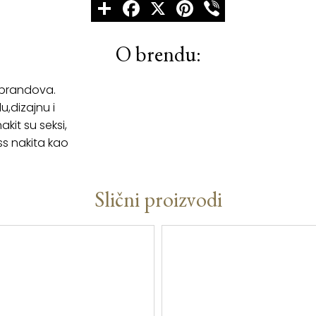
Share
Facebook
X
Pinterest
Viber
O brendu:
 brandova.
u,dizajnu i
kit su seksi,
ss nakita kao
Slični proizvodi