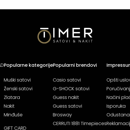
AD
Popularne kategorije
Popularni brendovi
Impressu
Muški satovi
Casio satovi
Opšti uslo
Ženski satovi
G-SHOCK satovi
Poručivan
Zlatara
Guess nakit
Načini pla
Nakit
Guess satovi
Isporuka
Minđuše
Brosway
Odustana
CERRUTI 1881 Timepieces
Reklamaci
GIFT CARD