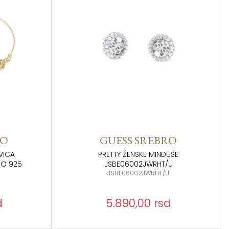
RO
GUESS SREBRO
VICA
PRETTY ŽENSKE MINĐUŠE
RO 925
JSBE06002JWRHT/U
JSBE06002JWRHT/U
d
5.890,00 rsd