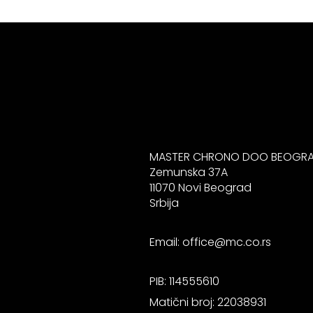
MASTER CHRONO DOO BEOGR
Zemunska 37A
11070 Novi Beograd
Srbija
Email:
office@mc.co.rs
PIB: 114555610
Matični broj: 22038931