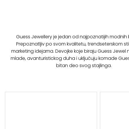
Guess Jewellery je jedan od najpoznatijih modnih
Prepoznatljiv po svom kvalitetu, trendseterskom stil
marketing idejama. Devojke koje biraju Guess Jewel na
mlade, avanturistickog duha i uključuju komade Gue
bitan deo svog stajlinga.