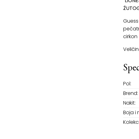
"LION
ŽUTOG
Guess 
pečatnj
cirkon
Veliči
Spec
Pol:
Brend:
Nakit:
Boja i 
Kolekci