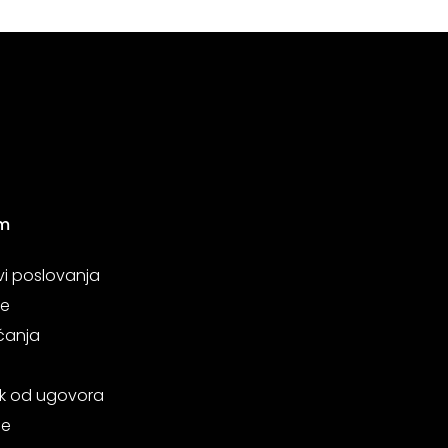
m
vi poslovanja
je
ćanja
k od ugovora
je