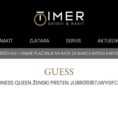
NAKIT
ZLATARA
SERVIS
AKTUELN
E PLAĆANJE NA RATE ZA BANCA INTESA KARTICE
NE PLAĆANJE NA RATE ZA BANCA INTESA KARTICE
BES
GUESS
ONESS QUEEN ŽENSKI PRSTEN JUBR06187JWYGF