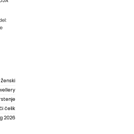
BOJA
el:
ze
Ženski
ellery
rstenje
i čelik
ng 2026