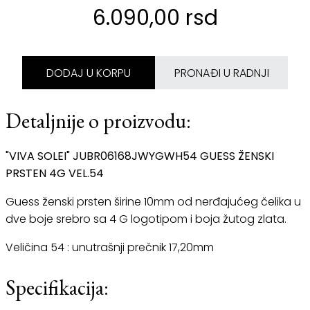
6.090,00 rsd
DODAJ U KORPU
PRONAĐI U RADNJI
Detaljnije o proizvodu:
"VIVA SOLEI" JUBR06168JWYGWH54 GUESS ŽENSKI
PRSTEN 4G VEL.54
Guess ženski prsten širine 10mm od nerđajućeg čelika u
dve boje srebro sa 4 G logotipom i boja žutog zlata.
Veličina 54 : unutrašnji prečnik 17,20mm
Specifikacija: