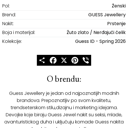
Pol:
Ženski
Brend:
GUESS Jewellery
Nakit:
Prstenje
Boja i materijal:
Žuto zlato / Nerđajući čelik
Kolekcije:
Guess ID - Spring 2026
Share
Facebook
X
Pinterest
Viber
O brendu:
Guess Jewellery je jedan od najpoznatijih modnih
brandova. Prepoznatljiv po svom kvalitetu,
trendseterskom stilu,dizajnu i marketing idejama.
Devojke koje biraju Guess Jewel nakit su seksi, mlade,
avanturistickog duha i uključuju komade Guess nakita