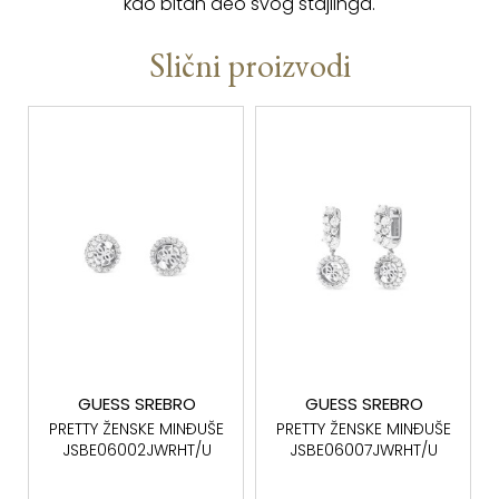
kao bitan deo svog stajlinga.
Slični proizvodi
GUESS SREBRO
GUESS SREBRO
PRETTY ŽENSKE MINĐUŠE
PRETTY ŽENSKE MINĐUŠE
JSBE06002JWRHT/U
JSBE06007JWRHT/U
SREBRO 925