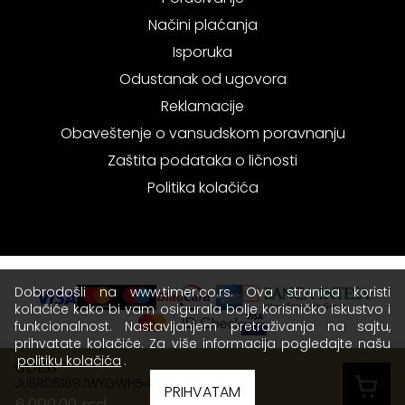
Načini plaćanja
Isporuka
Odustanak od ugovora
Reklamacije
Obaveštenje o vansudskom poravnanju
Zaštita podataka o ličnosti
Politika kolačića
Dobrodošli na www.timer.co.rs. Ova stranica koristi
kolačiće kako bi vam osigurala bolje korisničko iskustvo i
funkcionalnost. Nastavljanjem pretraživanja na sajtu,
prihvatate kolačiće. Za više informacija pogledajte našu
politiku kolačića
.
GUESS
JUBR06168JWYGWH54
Copyright © 2026 Timer - Sva prava zadržana.
PRIHVATAM
6.090,00 rsd
Terms of use
|
Privacy policy