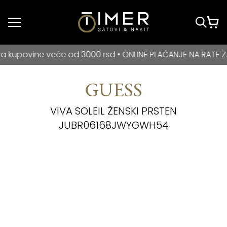
Idi do glavnog
sadržaja
BESPLATNA DOSTAVA za kupovine veće od 3000 rsd • ONLIN
vine veće od 3000 rsd • ONLINE PLAĆANJE NA RATE ZA BAN
GUESS
VIVA SOLEIL ŽENSKI PRSTEN
JUBR06168JWYGWH54