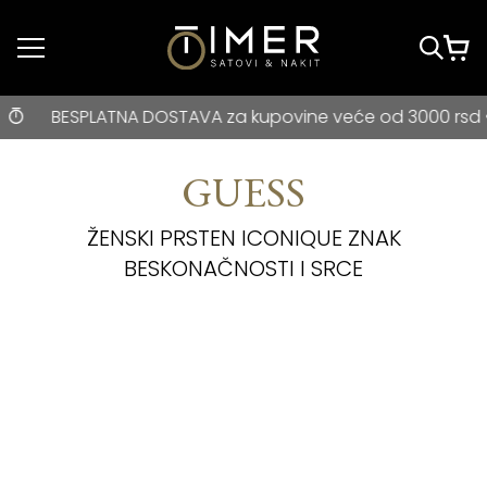
Idi do glavnog
sadržaja
BESPLATNA DOSTAVA za kupovine veće od 3000 rsd • ONLIN
BESPLATNA DOSTAVA za kupovine veće od 3000 rsd • ONLI
GUESS
ŽENSKI PRSTEN ICONIQUE ZNAK
BESKONAČNOSTI I SRCE