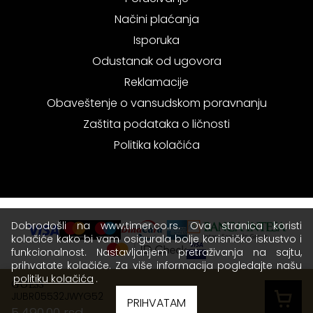
Načini plaćanja
Isporuka
Odustanak od ugovora
Reklamacije
Obaveštenje o vansudskom poravnanju
Zaštita podataka o ličnosti
Politika kolačića
Dobrodošli na www.timer.co.rs. Ova stranica koristi
kolačiće kako bi vam osigurala bolje korisničko iskustvo i
funkcionalnost. Nastavljanjem pretraživanja na sajtu,
prihvatate kolačiće. Za više informacija pogledajte našu
politiku kolačića
.
GUESS
JUBR05532JWYG52
Copyright © 2026 Timer - Sva prava zadržana.
PRIHVATAM
5.490,00 rsd
Terms of use
|
Privacy policy