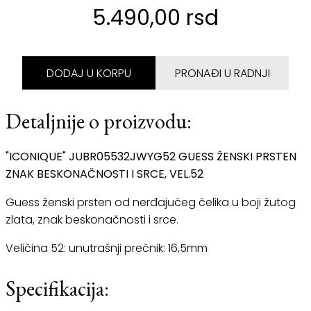
5.490,00 rsd
DODAJ U KORPU
PRONAĐI U RADNJI
Detaljnije o proizvodu:
"ICONIQUE" JUBR05532JWYG52 GUESS ŽENSKI PRSTEN
ZNAK BESKONAČNOSTI I SRCE, VEL.52
Guess ženski prsten od nerđajućeg čelika u boji žutog
zlata, znak beskonačnosti i srce.
Veličina 52: unutrašnji prečnik: 16,5mm
Specifikacija: