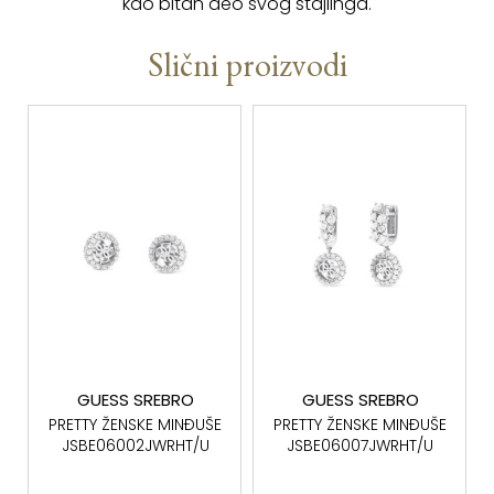
kao bitan deo svog stajlinga.
Slični proizvodi
GUESS SREBRO
GUESS SREBRO
PRETTY ŽENSKE MINĐUŠE
PRETTY ŽENSKE MINĐUŠE
JSBE06002JWRHT/U
JSBE06007JWRHT/U
SREBRO 925