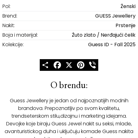
Pol:
Ženski
Brend:
GUESS Jewellery
Nakit:
Prstenje
Boja i materijal:
Žuto zlato / Nerđajući čelik
Kolekcije:
Guess ID - Fall 2025
Share
Facebook
X
Pinterest
Viber
O brendu:
Guess Jewellery je jedan od najpoznatijih modnih
brandova. Prepoznatljiv po svom kvalitetu,
trendseterskom stilu,dizajnu i marketing idejama.
Devojke koje biraju Guess Jewel nakit su seksi, mlade,
avanturistickog duha i uključuju komade Guess nakita