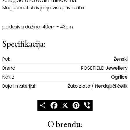
žutog zlata sa ovalnim linkovima
Mogućnost stavljanja više privezaka
podesiva dužina: 40cm - 43cm
Specifikacija:
Pol:
Ženski
Brend:
ROSEFIELD Jewellery
Nakit:
Ogrlice
Boja i materijal:
Žuto zlato / Nerđajući čelik
Share
Facebook
X
Pinterest
Viber
O brendu: