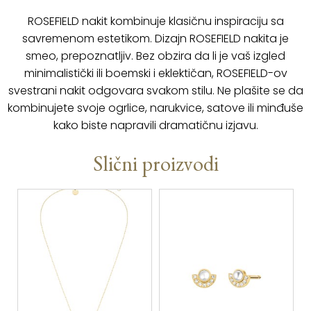
ROSEFIELD nakit kombinuje klasičnu inspiraciju sa
savremenom estetikom. Dizajn ROSEFIELD nakita je
smeo, prepoznatljiv. Bez obzira da li je vaš izgled
minimalistički ili boemski i eklektičan, ROSEFIELD-ov
svestrani nakit odgovara svakom stilu. Ne plašite se da
kombinujete svoje ogrlice, narukvice, satove ili minđuše
kako biste napravili dramatičnu izjavu.
Slični proizvodi