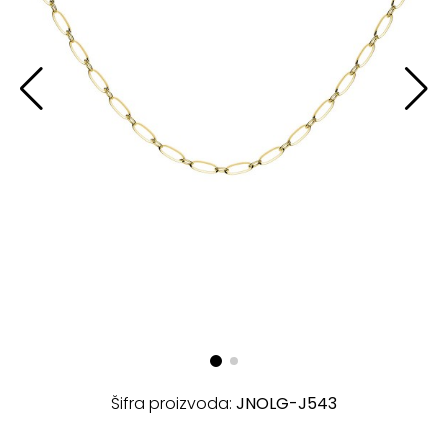
Šifra proizvoda:
JNOLG-J543