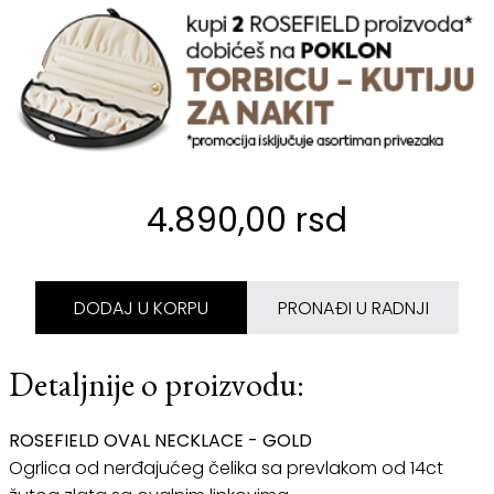
4.890,00 rsd
DODAJ U KORPU
PRONAĐI U RADNJI
Detaljnije o proizvodu:
ROSEFIELD OVAL NECKLACE - GOLD
Ogrlica od nerđajućeg čelika sa prevlakom od 14ct