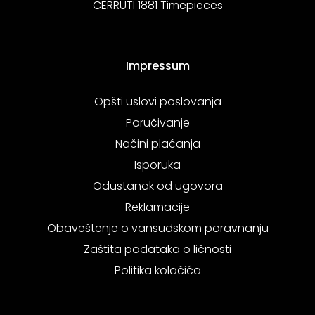
CERRUTI 1881 Timepieces
Impressum
Opšti uslovi poslovanja
Poručivanje
Načini plaćanja
Isporuka
Odustanak od ugovora
Reklamacije
Obaveštenje o vansudskom poravnanju
Zaštita podataka o ličnosti
Politika kolačića