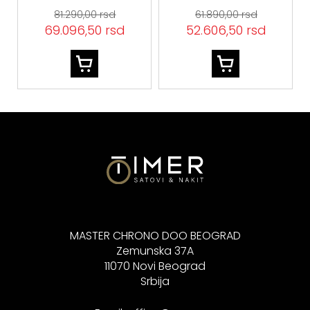
81.290,00 rsd
61.890,00 rsd
69.096,50 rsd
52.606,50 rsd
MASTER CHRONO DOO BEOGRAD
Zemunska 37A
11070 Novi Beograd
Srbija