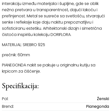
interakciju između materijala i šupljine, gde se oblik
nežno pretvara u transparentnost, dajući lakoću i
prefinjenost. Metal se susreće sa svetlošću, stvarajući
senke i refleksije koje daju nakitu prepoznatljivu i
sofisticiranu estetiku. Arhitektonski dizajn i simetrična
čistoća inspirišu kolekciju DORIFLORA.
MATERIJAL: SREBRO 925
prečnik: 60mm
PIANEGONDA nakit se pakuje u originalnu kutiju sa
krpicom za čišćenje.
Specifikacija:
Pol:
Ženski
Brend:
Pianegonda