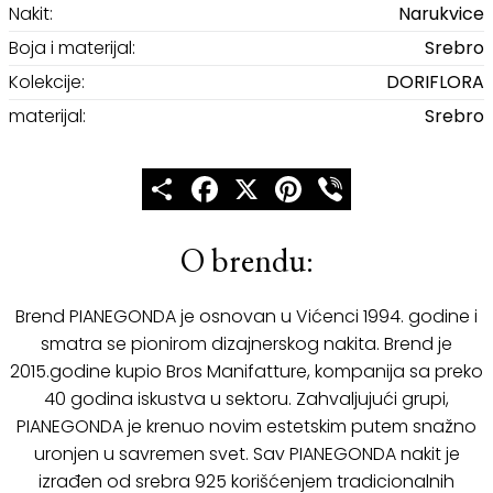
Nakit:
Narukvice
Boja i materijal:
Srebro
Kolekcije:
DORIFLORA
materijal:
Srebro
Share
Facebook
X
Pinterest
Viber
O brendu:
Brend PIANEGONDA je osnovan u Vićenci 1994. godine i
smatra se pionirom dizajnerskog nakita. Brend je
2015.godine kupio Bros Manifatture, kompanija sa preko
40 godina iskustva u sektoru. Zahvaljujući grupi,
PIANEGONDA je krenuo novim estetskim putem snažno
uronjen u savremen svet. Sav PIANEGONDA nakit je
izrađen od srebra 925 korišćenjem tradicionalnih