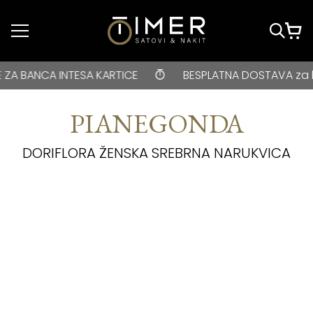
Idi do glavnog
sadržaja
BESPLATNA DOSTAVA za kupovine veće od 3000 rsd • ONLIN
ANCA INTESA KARTICE
BESPLATNA DOSTAVA za kupovin
PIANEGONDA
DORIFLORA ŽENSKA SREBRNA NARUKVICA