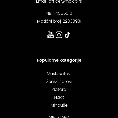
Email:
office@mc.co.rs
PIB: 114555610
Matični broj: 22038931
Popularne kategorije
Muški satovi
Ženski satovi
Zlatara
Nakit
Minđuše
GIFT CARD