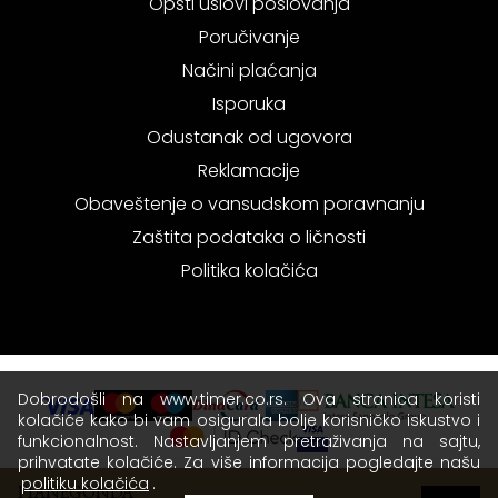
Opšti uslovi poslovanja
Poručivanje
Načini plaćanja
Isporuka
Odustanak od ugovora
Reklamacije
Obaveštenje o vansudskom poravnanju
Zaštita podataka o ličnosti
Politika kolačića
Dobrodošli na www.timer.co.rs. Ova stranica koristi
kolačiće kako bi vam osigurala bolje korisničko iskustvo i
funkcionalnost. Nastavljanjem pretraživanja na sajtu,
prihvatate kolačiće. Za više informacija pogledajte našu
politiku kolačića
.
PIANEGONDA